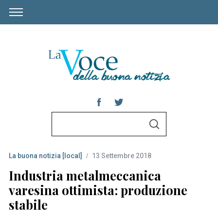
S
S
e
E
A
a
R
C
La buona notizia [local]
13 Settembre 2018
r
H
c
Industria metalmeccanica
h
varesina ottimista: produzione
f
stabile
o