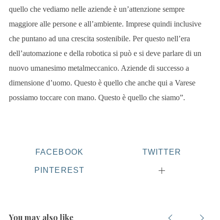
quello che vediamo nelle aziende è un’attenzione sempre
maggiore alle persone e all’ambiente. Imprese quindi inclusive
che puntano ad una crescita sostenibile. Per questo nell’era
dell’automazione e della robotica si può e si deve parlare di un
nuovo umanesimo metalmeccanico. Aziende di successo a
dimensione d’uomo. Questo è quello che anche qui a Varese
S
possiamo toccare con mano. Questo è quello che siamo”.
e
a
r
c
h
FACEBOOK
TWITTER
f
o
PINTEREST
r
:
You may also like