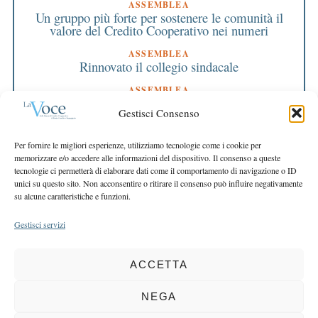
ASSEMBLEA
Un gruppo più forte per sostenere le comunità il
valore del Credito Cooperativo nei numeri
ASSEMBLEA
Rinnovato il collegio sindacale
ASSEMBLEA
Bilancio approvato all’unanimità e 2 milioni
Gestisci Consenso
destinati al territorio
EDITORIALE DIRETTORE
Per fornire le migliori esperienze, utilizziamo tecnologie come i cookie per
Crescere restando riconoscibili
memorizzare e/o accedere alle informazioni del dispositivo. Il consenso a queste
tecnologie ci permetterà di elaborare dati come il comportamento di navigazione o ID
EDITORIALE PRESIDENTE
unici su questo sito. Non acconsentire o ritirare il consenso può influire negativamente
Costruire futuro insieme
su alcune caratteristiche e funzioni.
Gestisci servizi
ACCETTA
COPYRIGHT 2025 LA VOCE |
PRIVACY
&
COOKIE POLICY
DIRETTORE RESPONSABILE:
CHIARA PORTA
| REDAZIONE & GRAFICA:
NEGA
EOIPSO.IT
| EDITORE:
BCC DI BUSTO GAROLFO E BUGUGGIATE
REGISTRAZIONE DEL TRIBUNALE DI MILANO N. 163 DEL 15 MARZO 2004