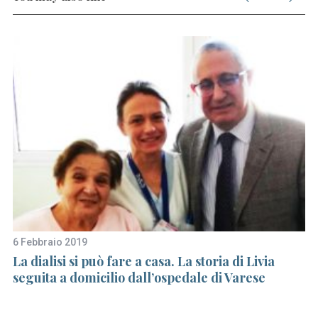
6 Febbraio 2019
11
La dialisi si può fare a casa. La storia di Livia
O
rus
seguita a domicilio dall’ospedale di Varese
sc