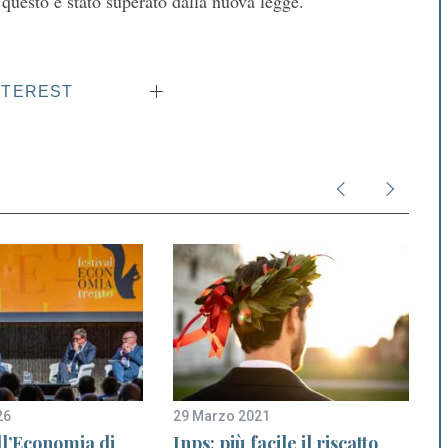
 questo è stato superato dalla nuova legge.
NTEREST
26
29 Marzo 2021
2
ll’Economia di
Inps: più facile il riscatto