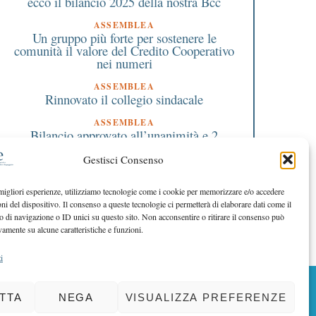
ecco il bilancio 2025 della nostra Bcc
ASSEMBLEA
Un gruppo più forte per sostenere le
comunità il valore del Credito Cooperativo
nei numeri
ASSEMBLEA
Rinnovato il collegio sindacale
ASSEMBLEA
Bilancio approvato all’unanimità e 2
milioni destinati al territorio
Gestisci Consenso
EDITORIALE DIRETTORE
Crescere restando riconoscibili
 migliori esperienze, utilizziamo tecnologie come i cookie per memorizzare e/o accedere
oni del dispositivo. Il consenso a queste tecnologie ci permetterà di elaborare dati come il
EDITORIALE PRESIDENTE
Costruire futuro insieme
di navigazione o ID unici su questo sito. Non acconsentire o ritirare il consenso può
vamente su alcune caratteristiche e funzioni.
i
BACK TO TOP
TTA
NEGA
VISUALIZZA PREFERENZE