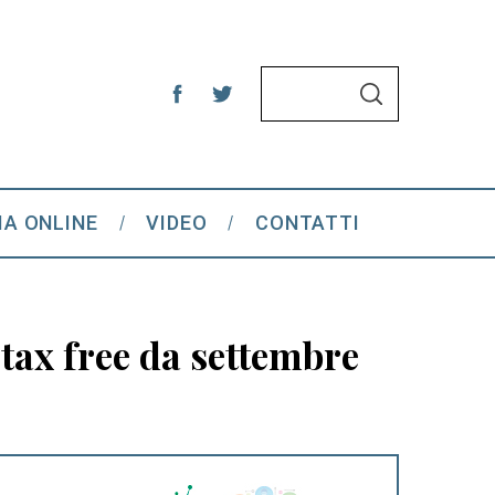
S
S
e
E
A
a
R
C
r
H
c
IA ONLINE
VIDEO
CONTATTI
h
f
o
r
 tax free da settembre
: