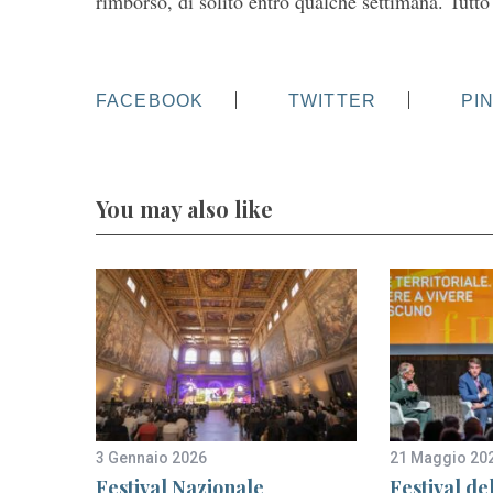
rimborso, di solito entro qualche settimana. Tutto
FACEBOOK
TWITTER
PI
You may also like
3 Gennaio 2026
21 Maggio 20
one
Festival Nazionale
Festival de