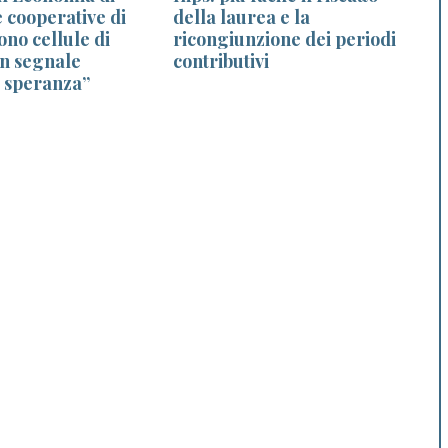
 cooperative di
della laurea e la
r
no cellule di
ricongiunzione dei periodi
un segnale
contributivi
i speranza”