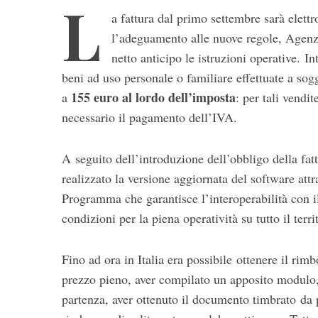
L
a fattura dal primo settembre sarà elett
l’adeguamento alle nuove regole, Agenz
netto anticipo le istruzioni operative. In
beni ad uso personale o familiare effettuate a sog
155 euro al lordo dell’imposta
a
: per tali vendit
necessario il pagamento dell’IVA.
S
e
A seguito dell’introduzione dell’obbligo della fat
a
realizzato la versione aggiornata del software attra
r
Programma che garantisce l’interoperabilità con il 
c
condizioni per la piena operatività su tutto il terr
h
f
o
Fino ad ora in Italia era possibile ottenere il rim
r
prezzo pieno, aver compilato un apposito modulo,
:
partenza, aver ottenuto il documento timbrato da 