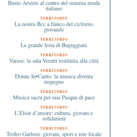
Busto Arsizio al centro del sistema moda
italiano
TERRITORIO
La nostra Bcc a fianco del ciclismo
giovanile
TERRITORIO
La grande festa di Buguggiate
TERRITORIO
Varese: la sala Veratti restituita alla città
TERRITORIO
Donne In•Canto: la musica diventa
impegno
TERRITORIO
Musica sacra per una Pasqua di pace
TERRITORIO
L’Elisir d’amore: cultura, giovani e
solidarietà
4 Novembre 2021
21 Settembre 2022
TERRITORIO
Trofeo Garbosi: giovani, sport e rete locale
Le Bcc piantano alberi. Su
“L’economia civile ci