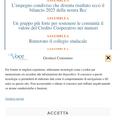
ASSEMBLEA
L’impegno condiviso che diventa risultato ecco il
bilancio 2025 della nostra Bcc
ASSEMBLEA
Un gruppo più forte per sostenere le comunità il
valore del Credito Cooperativo nei numeri
ASSEMBLEA
Rinnovato il collegio sindacale
ASSEMBLEA
Bilancio approvato all’unanimità e 2 milioni
Gestisci Consenso
destinati al territorio
EDITORIALE DIRETTORE
Per fornire le migliori esperienze, utilizziamo tecnologie come i cookie per
Crescere restando riconoscibili
memorizzare e/o accedere alle informazioni del dispositivo. Il consenso a queste
tecnologie ci permetterà di elaborare dati come il comportamento di navigazione o ID
EDITORIALE PRESIDENTE
unici su questo sito. Non acconsentire o ritirare il consenso può influire negativamente
Costruire futuro insieme
su alcune caratteristiche e funzioni.
Gestisci servizi
ACCETTA
COPYRIGHT 2025 LA VOCE |
PRIVACY
&
COOKIE POLICY