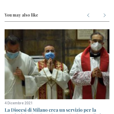
You may also like
4 Dicembre 2021
5 
ni
La Diocesi di Milano crea un servizio per la
Sa