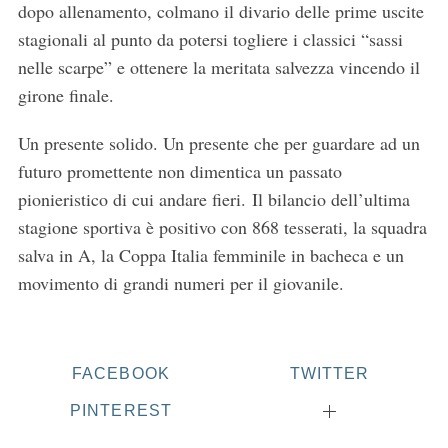
dopo allenamento, colmano il divario delle prime uscite
stagionali al punto da potersi togliere i classici “sassi
nelle scarpe” e ottenere la meritata salvezza vincendo il
girone finale.
Un presente solido. Un presente che per guardare ad un
futuro promettente non dimentica un passato
pionieristico di cui andare fieri. Il bilancio dell’ultima
S
stagione sportiva è positivo con 868 tesserati, la squadra
e
salva in A, la Coppa Italia femminile in bacheca e un
a
r
movimento di grandi numeri per il giovanile.
c
h
f
o
FACEBOOK
TWITTER
r
PINTEREST
: