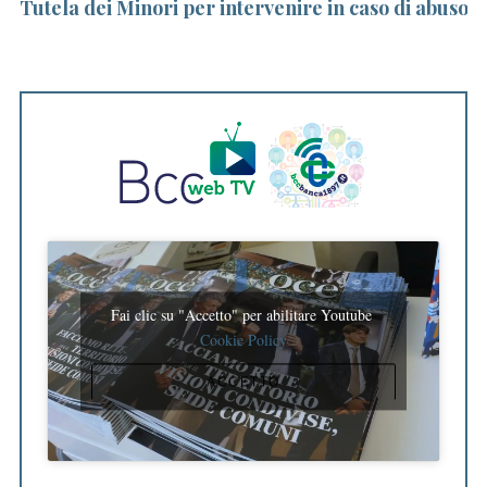
4%
Tutela dei Minori per intervenire in caso di abuso
B
V
Fai clic su "Accetto" per abilitare Youtube
Cookie Policy
ACCETTO