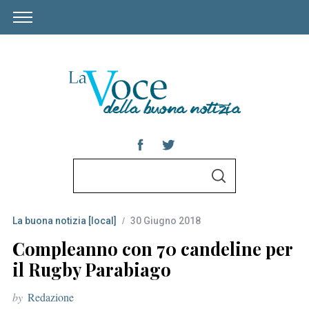
S
S
e
E
A
a
R
C
La buona notizia [local]
30 Giugno 2018
r
H
c
Compleanno con 70 candeline per
h
il Rugby Parabiago
f
by
Redazione
o