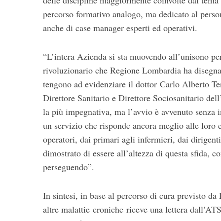
delle discipline maggiormente coinvolte dal tema 
percorso formativo analogo, ma dedicato al person
anche di case manager esperti ed operativi.
“L’intera Azienda si sta muovendo all’unisono per
rivoluzionario che Regione Lombardia ha disegnato
tengono ad evidenziare il dottor Carlo Alberto Ter
Direttore Sanitario e Direttore Sociosanitario del
la più impegnativa, ma l’avvio è avvenuto senza in
un servizio che risponde ancora meglio alle loro e
operatori, dai primari agli infermieri, dai dirigen
dimostrato di essere all’altezza di questa sfida, co
perseguendo”.
In sintesi, in base al percorso di cura previsto d
altre malattie croniche riceve una lettera dall’AT