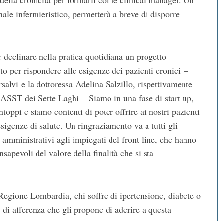
della cronicità per formarli come clinical manager. Un
ale infermieristico, permetterà a breve di disporre
 declinare nella pratica quotidiana un progetto
 per rispondere alle esigenze dei pazienti cronici –
salvi e la dottoressa Adelina Salzillo, rispettivamente
l’ASST dei Sette Laghi – Siamo in una fase di start up,
toppi e siamo contenti di poter offrire ai nostri pazienti
sigenze di salute. Un ringraziamento va a tutti gli
ti amministrativi agli impiegati del front line, che hanno
nsapevoli del valore della finalità che si sta
a Regione Lombardia, chi soffre di ipertensione, diabete o
S di afferenza che gli propone di aderire a questa