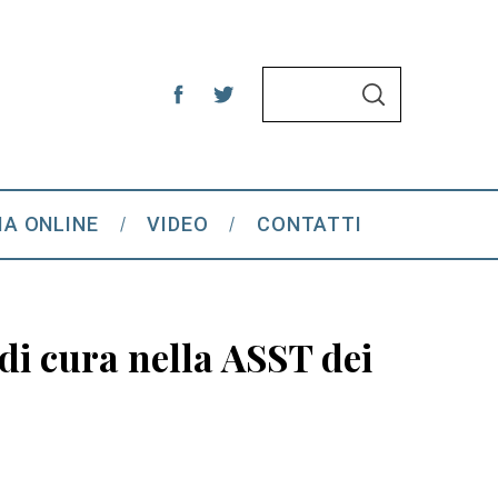
S
S
e
E
A
a
R
C
r
H
c
IA ONLINE
VIDEO
CONTATTI
h
f
o
r
 di cura nella ASST dei
: