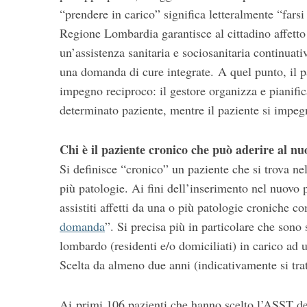
“prendere in carico” significa letteralmente “farsi
S
Regione Lombardia garantisce al cittadino affetto
e
a
un’assistenza sanitaria e sociosanitaria continuat
r
una domanda di cure integrate. A quel punto, il p
c
impegno reciproco: il gestore organizza e pianific
h
determinato paziente, mentre il paziente si impeg
f
o
r
Chi è il paziente cronico che può aderire al nu
:
Si definisce “cronico” un paziente che si trova n
più patologie. Ai fini dell’inserimento nel nuovo p
assistiti affetti da una o più patologie croniche 
domanda
”. Si precisa più in particolare che sono s
lombardo (residenti e/o domiciliati) in carico ad
Scelta da almeno due anni (indicativamente si tratt
Ai primi 106 pazienti che hanno scelto l’ASST dei