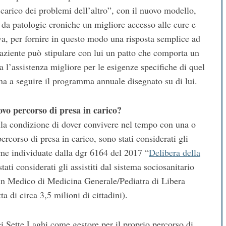
 carico dei problemi dell’altro”, con il nuovo modello,
 da patologie croniche un migliore accesso alle cure e
iva, per fornire in questo modo una risposta semplice ad
aziente può stipulare con lui un patto che comporta un
a l’assistenza migliore per le esigenze specifiche di quel
na a seguire il programma annuale disegnato su di lui.
ovo percorso di presa in carico?
ella condizione di dover convivere nel tempo con una o
ercorso di presa in carico, sono stati considerati gli
come individuate dalla dgr 6164 del 2017 “
Delibera della
tati considerati gli assistiti dal sistema sociosanitario
 un Medico di Medicina Generale/Pediatra di Libera
a di circa 3,5 milioni di cittadini).
 Sette Laghi come gestore per il proprio percorso di