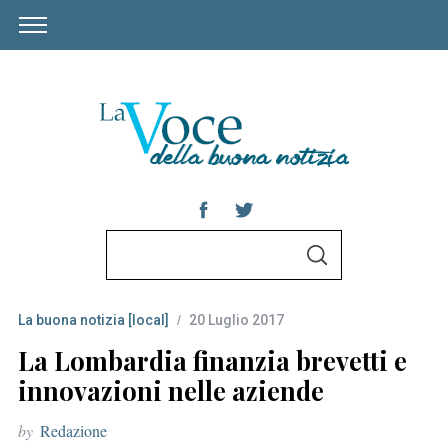
S
S
e
E
A
a
R
C
La buona notizia [local]
20 Luglio 2017
r
H
c
La Lombardia finanzia brevetti e
h
innovazioni nelle aziende
f
by
Redazione
o