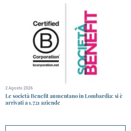
e
a
r
c
h
f
o
r
:
2 Agosto 2026
25
Le società Benefit aumentano in Lombardia: si è
C
e
arrivati a 1.721 aziende
F
i