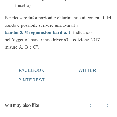
finestra)
Per ricevere informazioni e chiarimenti sui contenuti del
bando è possibile scrivere una e-mail a:
bandor&i@regione.lombardia.it
indicando
nell’oggetto “bando innodriver s3 – edizione 2017 –
misure A, B e C”.
FACEBOOK
TWITTER
PINTEREST
You may also like
S