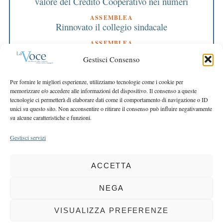
valore del Credito Cooperativo nei numeri
ASSEMBLEA
Rinnovato il collegio sindacale
ASSEMBLEA
Bilancio approvato all’unanimità e 2 milioni
Gestisci Consenso
destinati al territorio
EDITORIALE DIRETTORE
Per fornire le migliori esperienze, utilizziamo tecnologie come i cookie per
Crescere restando riconoscibili
memorizzare e/o accedere alle informazioni del dispositivo. Il consenso a queste
tecnologie ci permetterà di elaborare dati come il comportamento di navigazione o ID
EDITORIALE PRESIDENTE
unici su questo sito. Non acconsentire o ritirare il consenso può influire negativamente
Costruire futuro insieme
su alcune caratteristiche e funzioni.
Gestisci servizi
ACCETTA
COPYRIGHT 2025 LA VOCE |
PRIVACY
&
COOKIE POLICY
DIRETTORE RESPONSABILE:
CHIARA PORTA
| REDAZIONE & GRAFICA:
NEGA
EOIPSO.IT
| EDITORE:
BCC DI BUSTO GAROLFO E BUGUGGIATE
REGISTRAZIONE DEL TRIBUNALE DI MILANO N. 163 DEL 15 MARZO 2004
VISUALIZZA PREFERENZE