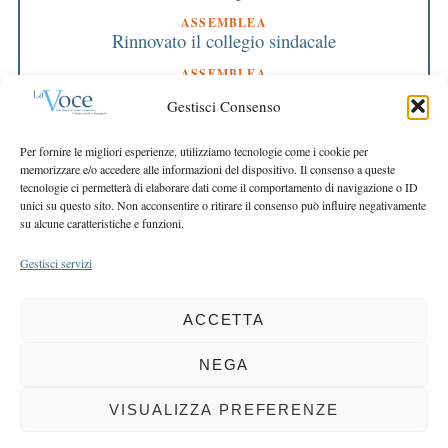
ASSEMBLEA
Rinnovato il collegio sindacale
ASSEMBLEA
Bilancio approvato all’unanimità e 2 milioni
Gestisci Consenso
destinati al territorio
EDITORIALE DIRETTORE
Per fornire le migliori esperienze, utilizziamo tecnologie come i cookie per
Crescere restando riconoscibili
memorizzare e/o accedere alle informazioni del dispositivo. Il consenso a queste
tecnologie ci permetterà di elaborare dati come il comportamento di navigazione o ID
EDITORIALE PRESIDENTE
unici su questo sito. Non acconsentire o ritirare il consenso può influire negativamente
Costruire futuro insieme
su alcune caratteristiche e funzioni.
Gestisci servizi
ACCETTA
COPYRIGHT 2025 LA VOCE |
PRIVACY
&
COOKIE POLICY
DIRETTORE RESPONSABILE:
CHIARA PORTA
| REDAZIONE & GRAFICA:
NEGA
EOIPSO.IT
| EDITORE:
BCC DI BUSTO GAROLFO E BUGUGGIATE
REGISTRAZIONE DEL TRIBUNALE DI MILANO N. 163 DEL 15 MARZO 2004
VISUALIZZA PREFERENZE
BACK TO TOP