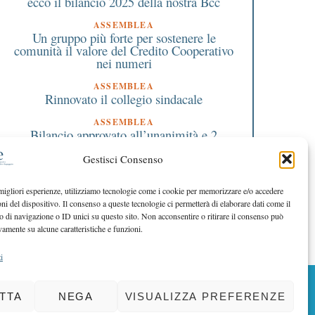
ecco il bilancio 2025 della nostra Bcc
ASSEMBLEA
Un gruppo più forte per sostenere le
comunità il valore del Credito Cooperativo
nei numeri
ASSEMBLEA
Rinnovato il collegio sindacale
ASSEMBLEA
Bilancio approvato all’unanimità e 2
milioni destinati al territorio
Gestisci Consenso
EDITORIALE DIRETTORE
Crescere restando riconoscibili
 migliori esperienze, utilizziamo tecnologie come i cookie per memorizzare e/o accedere
oni del dispositivo. Il consenso a queste tecnologie ci permetterà di elaborare dati come il
EDITORIALE PRESIDENTE
Costruire futuro insieme
di navigazione o ID unici su questo sito. Non acconsentire o ritirare il consenso può
vamente su alcune caratteristiche e funzioni.
i
BACK TO TOP
TTA
NEGA
VISUALIZZA PREFERENZE