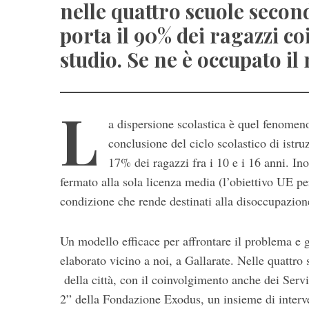
nelle quattro scuole seconda
porta il 90% dei ragazzi coi
studio. Se ne è occupato il
L
a dispersione scolastica è quel fenomeno
S
conclusione del ciclo scolastico di istruz
e
17% dei ragazzi fra i 10 e i 16 anni. Ino
a
fermato alla sola licenza media (l’obiettivo UE pe
r
c
condizione che rende destinati alla disoccupazion
h
f
Un modello efficace per affrontare il problema e 
o
elaborato vicino a noi, a Gallarate. Nelle quattro
r
:
della città, con il coinvolgimento anche dei Serv
2” della Fondazione Exodus, un insieme di interve