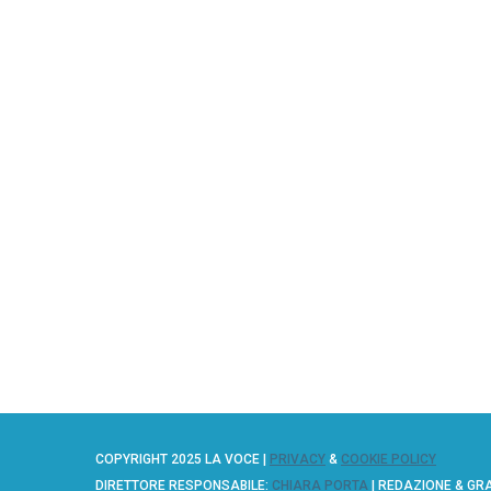
COPYRIGHT 2025 LA VOCE |
PRIVACY
&
COOKIE POLICY
DIRETTORE RESPONSABILE:
CHIARA PORTA
| REDAZIONE & GR