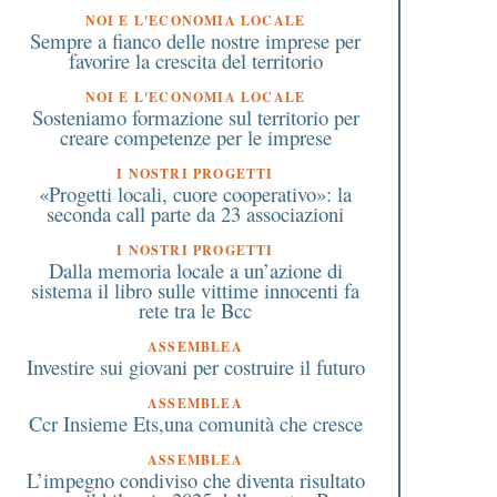
4 Aprile 2019
11 Aprile 2017
NOI E L'ECONOMIA LOCALE
Sempre a fianco delle nostre imprese per
A Busto Garolfo il mondo
Gallarate: le informaz
favorire la crescita del territorio
dell’impresa fa rete per i
sulla città sono in un 
neolaureati
per i cellulari
NOI E L'ECONOMIA LOCALE
Sosteniamo formazione sul territorio per
creare competenze per le imprese
I NOSTRI PROGETTI
«Progetti locali, cuore cooperativo»: la
seconda call parte da 23 associazioni
I NOSTRI PROGETTI
Dalla memoria locale a un’azione di
sistema il libro sulle vittime innocenti fa
rete tra le Bcc
ASSEMBLEA
Investire sui giovani per costruire il futuro
ASSEMBLEA
Ccr Insieme Ets,una comunità che cresce
ASSEMBLEA
L’impegno condiviso che diventa risultato