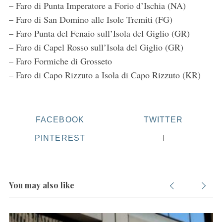
– Faro di Punta Imperatore a Forio d’Ischia (NA)
– Faro di San Domino alle Isole Tremiti (FG)
– Faro Punta del Fenaio sull’Isola del Giglio (GR)
– Faro di Capel Rosso sull’Isola del Giglio (GR)
– Faro Formiche di Grosseto
– Faro di Capo Rizzuto a Isola di Capo Rizzuto (KR)
S
e
a
r
FACEBOOK
TWITTER
c
h
PINTEREST
f
o
r
:
You may also like