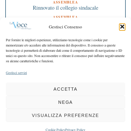
ASSEMBLEA
Rinnovato il collegio sindacale
ASSEMBLEA
Bilancio approvato all’unanimità e 2 milioni
Gestisci Consenso
destinati al territorio
EDITORIALE DIRETTORE
Per fornire le migliori esperienze, utilizziamo tecnologie come i cookie per
Crescere restando riconoscibili
memorizzare e/o accedere alle informazioni del dispositivo. Il consenso a queste
tecnologie ci permetterà di elaborare dati come il comportamento di navigazione o ID
EDITORIALE PRESIDENTE
unici su questo sito. Non acconsentire o ritirare il consenso può influire negativamente
Costruire futuro insieme
su alcune caratteristiche e funzioni.
Gestisci servizi
ACCETTA
COPYRIGHT 2025 LA VOCE |
PRIVACY
&
COOKIE POLICY
DIRETTORE RESPONSABILE:
CHIARA PORTA
| REDAZIONE & GRAFICA:
NEGA
EOIPSO.IT
| EDITORE:
BCC DI BUSTO GAROLFO E BUGUGGIATE
REGISTRAZIONE DEL TRIBUNALE DI MILANO N. 163 DEL 15 MARZO 2004
VISUALIZZA PREFERENZE
BACK TO TOP
Cookie Policy
Privacy Policy