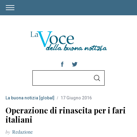
S
S
e
E
A
a
R
C
La buona notizia [global]
17 Giugno 2016
r
H
c
Operazione di rinascita per i fari
h
italiani
f
by
Redazione
o