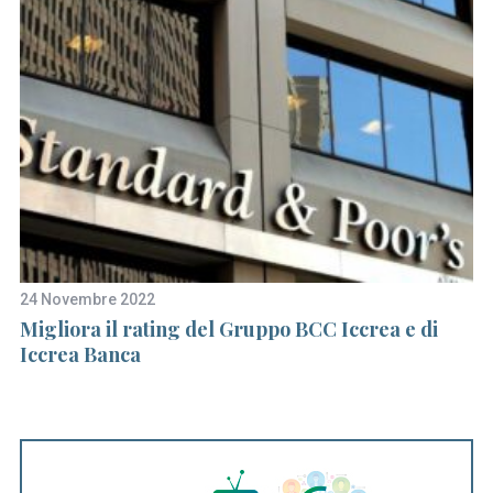
24 Novembre 2022
17
Migliora il rating del Gruppo BCC Iccrea e di
De
Iccrea Banca
p