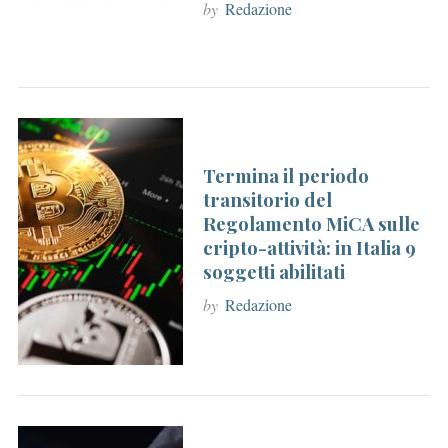
by
Redazione
Termina il periodo
transitorio del
Regolamento MiCA sulle
cripto-attività: in Italia 9
soggetti abilitati
by
Redazione