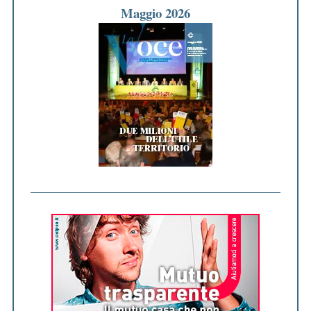
Maggio 2026
c
o
l
i