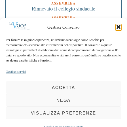
ASSEMBLEA
Rinnovato il collegio sindacale
ASSEMBLEA
Bilancio approvato all’unanimità e 2 milioni
Gestisci Consenso
destinati al territorio
EDITORIALE DIRETTORE
Per fornire le migliori esperienze, utilizziamo tecnologie come i cookie per
Crescere restando riconoscibili
memorizzare e/o accedere alle informazioni del dispositivo. Il consenso a queste
tecnologie ci permetterà di elaborare dati come il comportamento di navigazione o ID
EDITORIALE PRESIDENTE
unici su questo sito. Non acconsentire o ritirare il consenso può influire negativamente
Costruire futuro insieme
su alcune caratteristiche e funzioni.
Gestisci servizi
ACCETTA
COPYRIGHT 2025 LA VOCE |
PRIVACY
&
COOKIE POLICY
DIRETTORE RESPONSABILE:
CHIARA PORTA
| REDAZIONE & GRAFICA:
NEGA
EOIPSO.IT
| EDITORE:
BCC DI BUSTO GAROLFO E BUGUGGIATE
REGISTRAZIONE DEL TRIBUNALE DI MILANO N. 163 DEL 15 MARZO 2004
VISUALIZZA PREFERENZE
BACK TO TOP
Cookie Policy
Privacy Policy