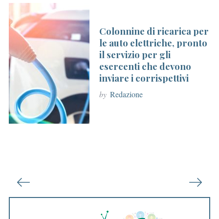
Colonnine di ricarica per
le auto elettriche, pronto
il servizio per gli
esercenti che devono
inviare i corrispettivi
by
Redazione
P
a
g
i