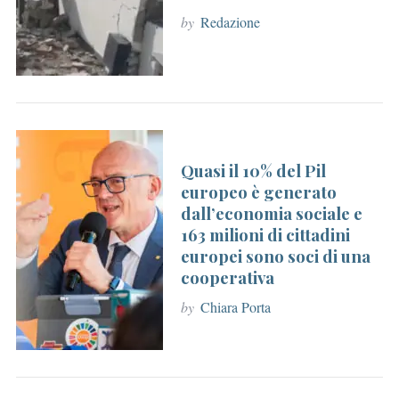
by
Redazione
S
e
Quasi il 10% del Pil
a
europeo è generato
r
dall’economia sociale e
c
163 milioni di cittadini
h
europei sono soci di una
f
cooperativa
o
r
by
Chiara Porta
: