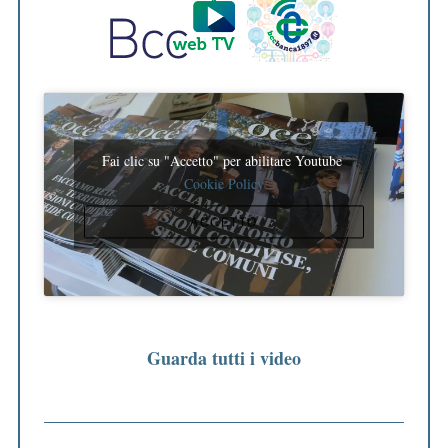
n
a
z
i
o
n
Fai clic su "Accetto" per abilitare Youtube
Cookie Policy
e
d
ACCETTO
e
g
l
i
a
Guarda tutti i video
r
t
i