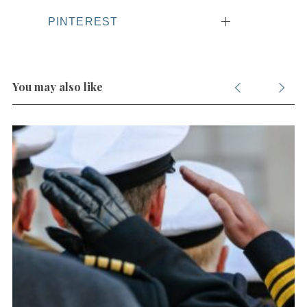
PINTEREST
You may also like
S
e
a
r
c
h
f
o