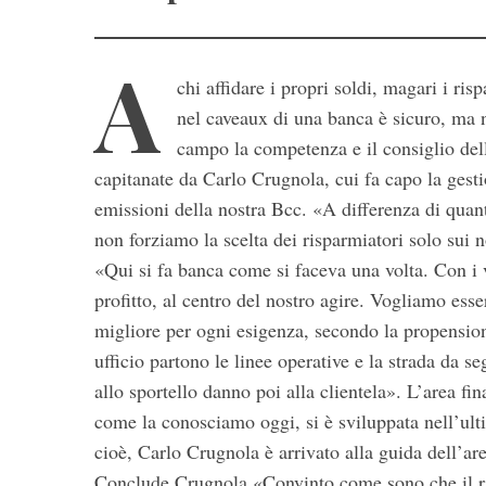
A
chi affidare i propri soldi, magari i ris
nel caveaux di una banca è sicuro, ma no
campo la competenza e il consiglio dell
capitanate da Carlo Crugnola, cui fa capo la gesti
emissioni della nostra Bcc. «A differenza di quanto
non forziamo la scelta dei risparmiatori solo sui 
«Qui si fa banca come si faceva una volta. Con i v
profitto, al centro del nostro agire. Vogliamo ess
migliore per ogni esigenza, secondo la propension
ufficio partono le linee operative e la strada da se
allo sportello danno poi alla clientela». L’area f
come la conosciamo oggi, si è sviluppata nell’ult
cioè, Carlo Crugnola è arrivato alla guida dell’are
Conclude Crugnola «Convinto come sono che il risp