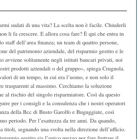
parmi sudati di una vita? La scelta non è facile. Chiuderli
n li fa crescere. E allora cosa fare? È qui che entra in
o staff dell’area finanza; un team di quattro persone,
one del patrimonio aziendale, del risparmio gestito e le
 avviene solitamente negli istituti bancari privati, noi
nostri prodotti aziendali o del gruppo», spiega Crugnola.
alori di un tempo, in cui era l’uomo, e non solo il
ere trasparenti al massimo. Cerchiamo la soluzione
e al rischio del singolo risparmiatore. Così da questo
guire per i consigli e la consulenza che i nostri operatori
inanza della Bcc di Busto Garolfo e Buguggiate, così
imo periodo. Per l’esattezza da tre anni. Da quando,
a titoli, segnando una svolta nella direzione dell’ufficio.
armio gestito sia l’unico mezzo per fare fruttare il