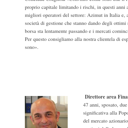
proprio capitale limitando i rischi, in questi anni 
migliori operatori del settore: Azimut in Italia e, 
S
società di gestione che stanno dando degli ottimi ri
e
a
borsa sta lentamente passando e i mercati cominci
r
Per questo consigliamo alla nostra clientela di esp
c
sono».
h
f
o
r
:
Direttore area F
47 anni, sposato, due
significativa alla Po
del mercato azionario 