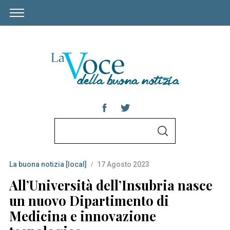
S
S
e
E
A
a
R
C
La buona notizia [local]
17 Agosto 2023
r
H
c
All’Università dell’Insubria nasce
h
un nuovo Dipartimento di
f
Medicina e innovazione
o