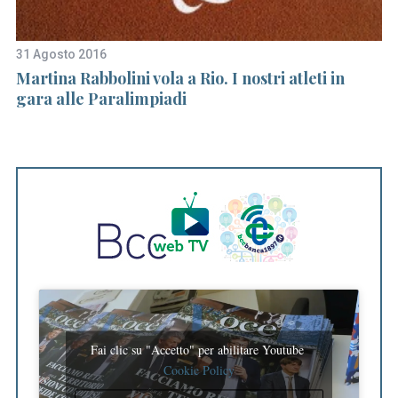
31 Agosto 2016
23
Martina Rabbolini vola a Rio. I nostri atleti in
Co
gara alle Paralimpiadi
Da
o
Fai clic su "Accetto" per abilitare Youtube
Cookie Policy