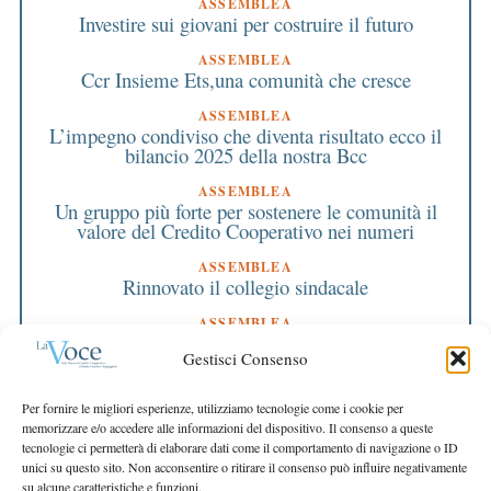
ASSEMBLEA
Investire sui giovani per costruire il futuro
ASSEMBLEA
Ccr Insieme Ets,una comunità che cresce
ASSEMBLEA
L’impegno condiviso che diventa risultato ecco il
bilancio 2025 della nostra Bcc
ASSEMBLEA
Un gruppo più forte per sostenere le comunità il
valore del Credito Cooperativo nei numeri
ASSEMBLEA
Rinnovato il collegio sindacale
ASSEMBLEA
Bilancio approvato all’unanimità e 2 milioni
Gestisci Consenso
destinati al territorio
EDITORIALE DIRETTORE
Per fornire le migliori esperienze, utilizziamo tecnologie come i cookie per
Crescere restando riconoscibili
memorizzare e/o accedere alle informazioni del dispositivo. Il consenso a queste
tecnologie ci permetterà di elaborare dati come il comportamento di navigazione o ID
EDITORIALE PRESIDENTE
unici su questo sito. Non acconsentire o ritirare il consenso può influire negativamente
Costruire futuro insieme
su alcune caratteristiche e funzioni.