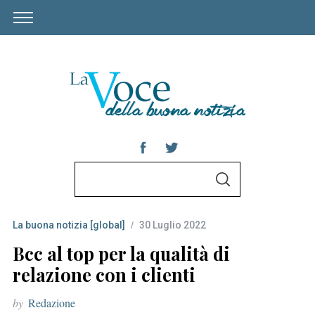
S
S
e
E
A
a
R
C
La buona notizia [global]
30 Luglio 2022
r
H
c
Bcc al top per la qualità di
h
relazione con i clienti
f
by
Redazione
o