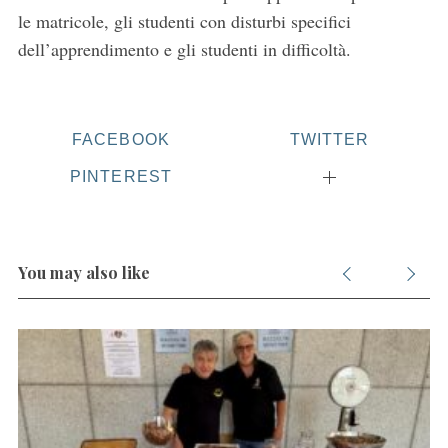
le matricole, gli studenti con disturbi specifici
dell’apprendimento e gli studenti in difficoltà.
S
FACEBOOK
TWITTER
e
a
PINTEREST
r
c
h
f
You may also like
o
r
: