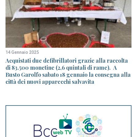
14 Gennaio 2025
26
eri
Acquistati due defibrillatori grazie alla raccolta
Co
di 83.500 monetine (2,6 quintali di rame). A
2
Busto Garolfo sabato 18 gennaio la consegna alla
de
città dei nuovi apparecchi salvavita
vi