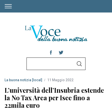
S
S
e
E
A
a
R
C
La buona notizia [local]
11 Maggio 2022
r
H
c
L’università dell’Insubria estende
h
la No Tax Area per Isee fino a
f
22mila euro
o