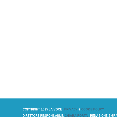
COPYRIGHT 2025 LA VOCE |
PRIVACY
&
COOKIE POLICY
DIRETTORE RESPONSABILE:
CHIARA PORTA
| REDAZIONE & GR