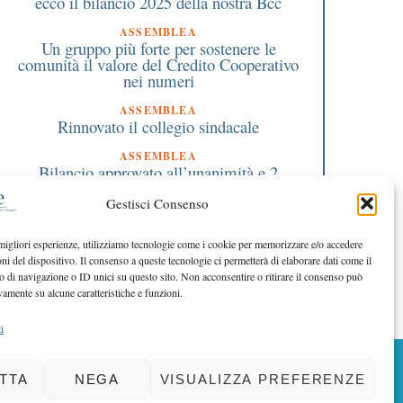
ecco il bilancio 2025 della nostra Bcc
ASSEMBLEA
Un gruppo più forte per sostenere le
comunità il valore del Credito Cooperativo
nei numeri
ASSEMBLEA
Rinnovato il collegio sindacale
ASSEMBLEA
Bilancio approvato all’unanimità e 2
milioni destinati al territorio
Gestisci Consenso
EDITORIALE DIRETTORE
Crescere restando riconoscibili
 migliori esperienze, utilizziamo tecnologie come i cookie per memorizzare e/o accedere
oni del dispositivo. Il consenso a queste tecnologie ci permetterà di elaborare dati come il
EDITORIALE PRESIDENTE
Costruire futuro insieme
di navigazione o ID unici su questo sito. Non acconsentire o ritirare il consenso può
vamente su alcune caratteristiche e funzioni.
i
BACK TO TOP
TTA
NEGA
VISUALIZZA PREFERENZE