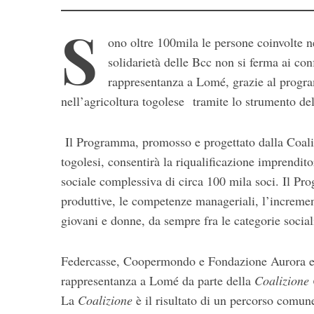
S
ono oltre 100mila le persone coinvolte n
solidarietà delle Bcc non si ferma ai con
rappresentanza a Lomé, grazie al progra
nell’agricoltura togolese
tramite lo strumento del
S
Il Programma, promosso e progettato dalla Coaliz
e
togolesi, consentirà la riqualificazione imprendit
a
sociale complessiva di circa 100 mila soci. Il Pro
r
produttive, le competenze manageriali, l’increment
c
h
giovani e donne, da sempre fra le categorie sociali
f
o
Federcasse, Coopermondo e Fondazione Aurora esp
r
rappresentanza a Lomé da parte della
Coalizione 
:
La
Coalizione
è il risultato di un percorso comune