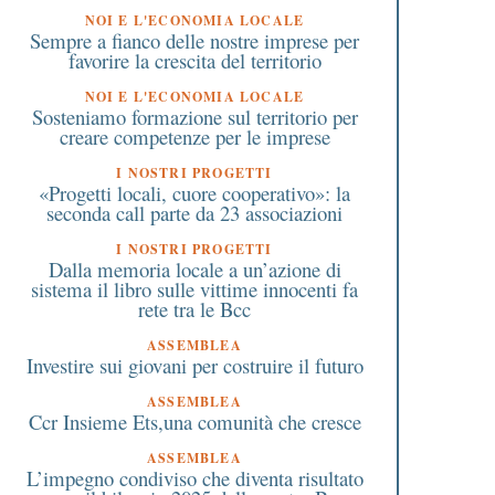
NOI E L'ECONOMIA LOCALE
Sempre a fianco delle nostre imprese per
favorire la crescita del territorio
NOI E L'ECONOMIA LOCALE
Sosteniamo formazione sul territorio per
creare competenze per le imprese
I NOSTRI PROGETTI
«Progetti locali, cuore cooperativo»: la
seconda call parte da 23 associazioni
I NOSTRI PROGETTI
 Settembre 2020
25 Ottobre 2024
Dalla memoria locale a un’azione di
Nuovi sistemi di sicurezza
Tre giorni per il For
sistema il libro sulle vittime innocenti fa
rete tra le Bcc
per conti correnti e
della Rete Nazionale d
pagamenti on line
Gruppi Giovani Soci e 
ASSEMBLEA
del Credito
Investire sui giovani per costruire il futuro
ASSEMBLEA
Ccr Insieme Ets,una comunità che cresce
ASSEMBLEA
L’impegno condiviso che diventa risultato