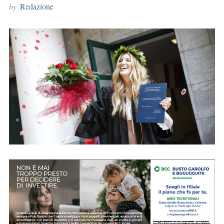
by
Redazione
r
: