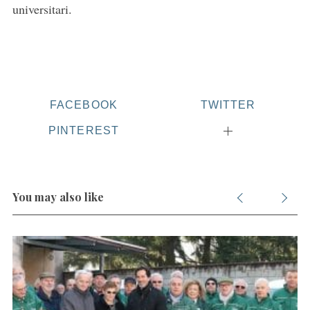
universitari.
o
r
:
FACEBOOK
TWITTER
PINTEREST
You may also like