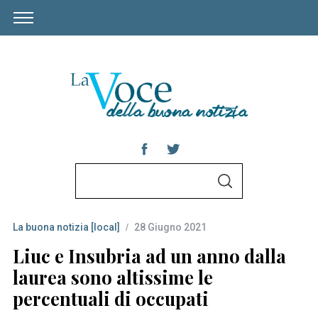
S
S
e
E
A
a
R
C
La buona notizia [local]
28 Giugno 2021
r
H
c
Liuc e Insubria ad un anno dalla
h
laurea sono altissime le
f
percentuali di occupati
o