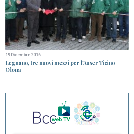
19 Dicembre 2016
30
Legnano, tre nuovi mezzi per l’Auser Ticino
“
Olona
bi