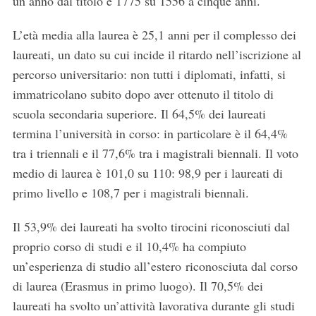
un anno dal titolo e 1775 su 1556 a cinque anni.
L’età media alla laurea è 25,1 anni per il complesso dei
laureati, un dato su cui incide il ritardo nell’iscrizione al
percorso universitario: non tutti i diplomati, infatti, si
immatricolano subito dopo aver ottenuto il titolo di
scuola secondaria superiore. Il 64,5% dei laureati
termina l’università in corso: in particolare è il 64,4%
tra i triennali e il 77,6% tra i magistrali biennali. Il voto
medio di laurea è 101,0 su 110: 98,9 per i laureati di
primo livello e 108,7 per i magistrali biennali.
S
Il 53,9% dei laureati ha svolto tirocini riconosciuti dal
e
proprio corso di studi e il 10,4% ha compiuto
a
r
un’esperienza di studio all’estero riconosciuta dal corso
c
di laurea (Erasmus in primo luogo). Il 70,5% dei
h
laureati ha svolto un’attività lavorativa durante gli studi
f