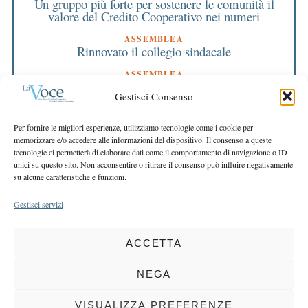
Un gruppo più forte per sostenere le comunità il
valore del Credito Cooperativo nei numeri
ASSEMBLEA
Rinnovato il collegio sindacale
ASSEMBLEA
Bilancio approvato all’unanimità e 2 milioni
Gestisci Consenso
destinati al territorio
EDITORIALE DIRETTORE
Per fornire le migliori esperienze, utilizziamo tecnologie come i cookie per
Crescere restando riconoscibili
memorizzare e/o accedere alle informazioni del dispositivo. Il consenso a queste
tecnologie ci permetterà di elaborare dati come il comportamento di navigazione o ID
EDITORIALE PRESIDENTE
unici su questo sito. Non acconsentire o ritirare il consenso può influire negativamente
Costruire futuro insieme
su alcune caratteristiche e funzioni.
Gestisci servizi
ACCETTA
COPYRIGHT 2025 LA VOCE |
PRIVACY
&
COOKIE POLICY
DIRETTORE RESPONSABILE:
CHIARA PORTA
| REDAZIONE & GRAFICA:
NEGA
EOIPSO.IT
| EDITORE:
BCC DI BUSTO GAROLFO E BUGUGGIATE
REGISTRAZIONE DEL TRIBUNALE DI MILANO N. 163 DEL 15 MARZO 2004
VISUALIZZA PREFERENZE