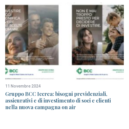
11 Novembre 2024
26
Gruppo BCC Iccrea: bisogni previdenziali,
L
ali
assicurativi e di investimento di soci e clienti
mi
nella nuova campagna on air
i