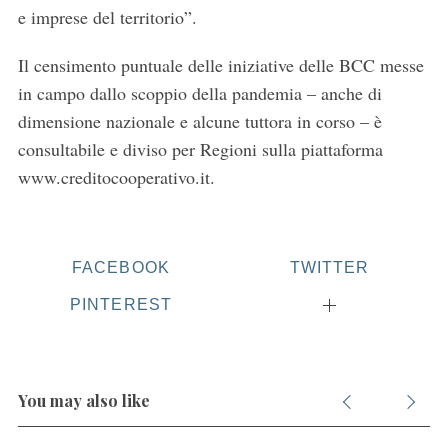
c
e imprese del territorio”.
h
f
Il censimento puntuale delle iniziative delle BCC messe
o
in campo dallo scoppio della pandemia – anche di
r
:
dimensione nazionale e alcune tuttora in corso – è
consultabile e diviso per Regioni sulla piattaforma
www.creditocooperativo.it.
FACEBOOK
TWITTER
PINTEREST
You may also like