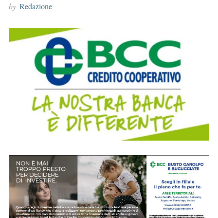
by
Redazione
r
: