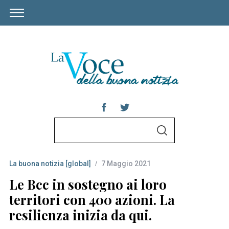
S
S
e
E
A
a
R
C
La buona notizia [global]
7 Maggio 2021
r
H
c
Le Bcc in sostegno ai loro
h
territori con 400 azioni. La
f
resilienza inizia da qui.
o