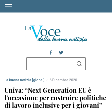
S
S
e
E
A
a
R
C
La buona notizia [global]
6 Dicembre 2020
r
H
c
Univa: “Next Generation EU è
h
l’occasione per costruire politiche
f
di lavoro inclusive per i giovani”
o