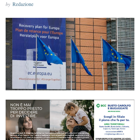
by
Redazione
r
: