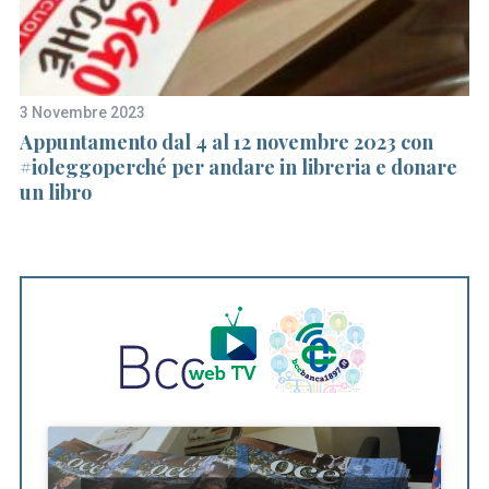
3 Novembre 2023
9 
un
Appuntamento dal 4 al 12 novembre 2023 con
Ap
#ioleggoperché per andare in libreria e donare
d
un libro