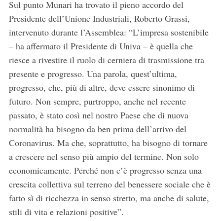
Sul punto Munari ha trovato il pieno accordo del
Presidente dell’Unione Industriali, Roberto Grassi,
intervenuto durante l’Assemblea: “L’impresa sostenibile
– ha affermato il Presidente di Univa – è quella che
riesce a rivestire il ruolo di cerniera di trasmissione tra
presente e progresso. Una parola, quest’ultima,
progresso, che, più di altre, deve essere sinonimo di
futuro. Non sempre, purtroppo, anche nel recente
S
passato, è stato così nel nostro Paese che di nuova
e
a
normalità ha bisogno da ben prima dell’arrivo del
r
Coronavirus. Ma che, soprattutto, ha bisogno di tornare
c
a crescere nel senso più ampio del termine. Non solo
h
economicamente. Perché non c’è progresso senza una
f
o
crescita collettiva sul terreno del benessere sociale che è
r
fatto sì di ricchezza in senso stretto, ma anche di salute,
:
stili di vita e relazioni positive”.