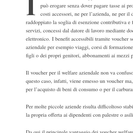
I
può erogare senza dover pagare tasse ai pro
costi accessori, ne per l’azienda, ne per i
raddoppiato la soglia di esenzione contributiva e f
servizi, concessi dal datore di lavoro mediante do
elettronico. I benefit accessibili tramite voucher 
aziendale per esempio viaggi, corsi di formazione, 
figli o dei propri genitori, abbonamenti ai mezzi 
S
e
Il voucher per il welfare aziendale non va confuso
a
r
questo caso, infatti, viene emesso un voucher ma, 
c
per l’acquisto di beni di consumo o per il carbura
h
f
o
Per molte piccole aziende risulta difficoltoso sta
r
la propria offerta ai dipendenti con palestre o asil
:
Da qui il principale vantaggio dei voucher welfare