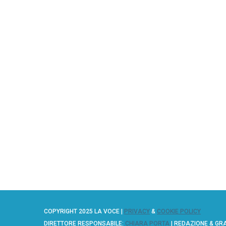
COPYRIGHT 2025 LA VOCE |
PRIVACY
&
COOKIE POLICY
DIRETTORE RESPONSABILE:
CHIARA PORTA
| REDAZIONE & GR