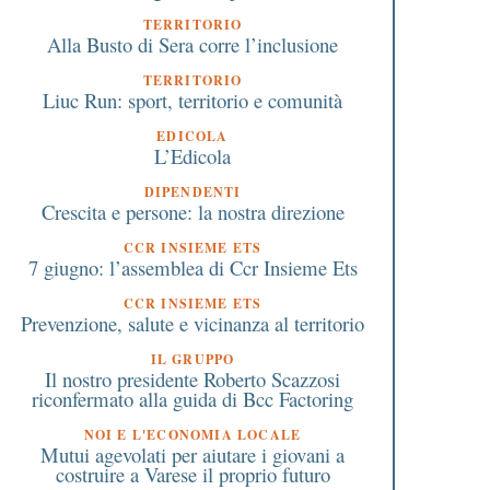
Solidarietà d’impresa in
Il MIUR destina 5 milio
TERRITORIO
rapporto al terzo settore:
euro alle biblioteche
Alla Busto di Sera corre l’inclusione
nvestire sul territorio fa
scolastiche aperte al
TERRITORIO
stare bene la comunità
territorio
Liuc Run: sport, territorio e comunità
EDICOLA
L’Edicola
DIPENDENTI
Crescita e persone: la nostra direzione
CCR INSIEME ETS
7 giugno: l’assemblea di Ccr Insieme Ets
CCR INSIEME ETS
Prevenzione, salute e vicinanza al territorio
IL GRUPPO
Il nostro presidente Roberto Scazzosi
riconfermato alla guida di Bcc Factoring
NOI E L'ECONOMIA LOCALE
Mutui agevolati per aiutare i giovani a
costruire a Varese il proprio futuro