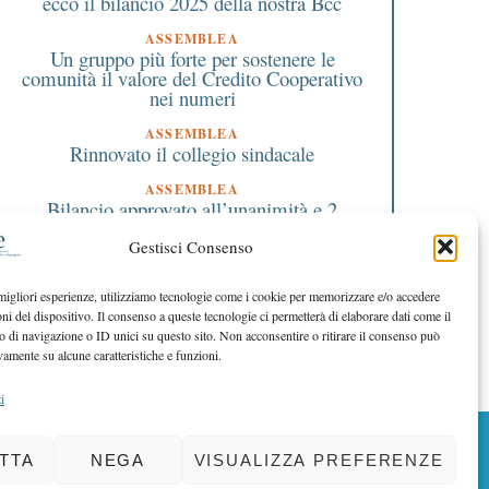
ecco il bilancio 2025 della nostra Bcc
ASSEMBLEA
Un gruppo più forte per sostenere le
comunità il valore del Credito Cooperativo
nei numeri
ASSEMBLEA
Rinnovato il collegio sindacale
ASSEMBLEA
Bilancio approvato all’unanimità e 2
milioni destinati al territorio
Gestisci Consenso
EDITORIALE DIRETTORE
Crescere restando riconoscibili
 migliori esperienze, utilizziamo tecnologie come i cookie per memorizzare e/o accedere
oni del dispositivo. Il consenso a queste tecnologie ci permetterà di elaborare dati come il
EDITORIALE PRESIDENTE
Costruire futuro insieme
di navigazione o ID unici su questo sito. Non acconsentire o ritirare il consenso può
vamente su alcune caratteristiche e funzioni.
i
BACK TO TOP
TTA
NEGA
VISUALIZZA PREFERENZE