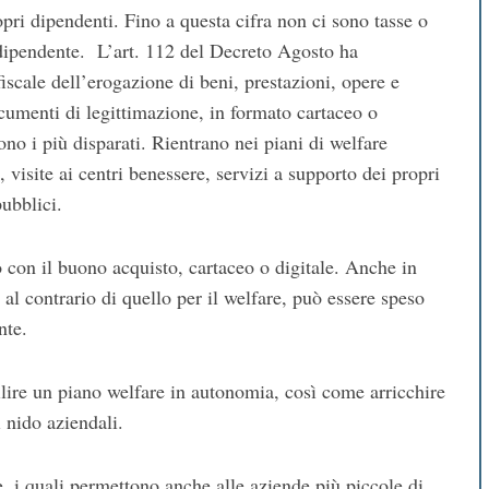
pri dipendenti. Fino a questa cifra non ci sono tasse o
l dipendente. L’art. 112 del Decreto Agosto ha
iscale dell’erogazione di beni, prestazioni, opere e
cumenti di legittimazione, in formato cartaceo o
sono i più disparati. Rientrano nei piani di welfare
visite ai centri benessere, servizi a supporto dei propri
pubblici.
 con il buono acquisto, cartaceo o digitale. Anche in
al contrario di quello per il welfare, può essere speso
nte.
bilire un piano welfare in autonomia, così come arricchire
i nido aziendali.
, i quali permettono anche alle aziende più piccole di