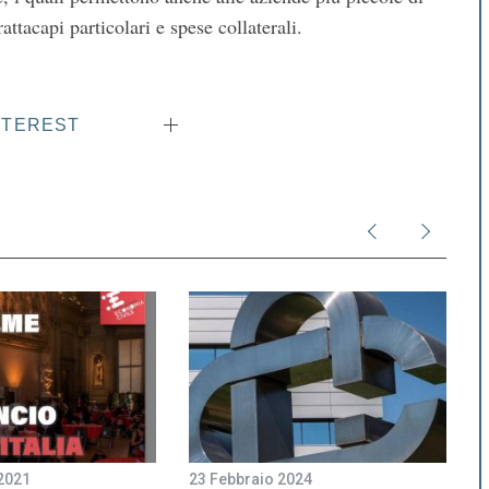
ttacapi particolari e spese collaterali.
NTEREST
2021
23 Febbraio 2024
1