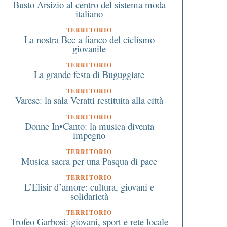
Busto Arsizio al centro del sistema moda
italiano
TERRITORIO
La nostra Bcc a fianco del ciclismo
giovanile
TERRITORIO
La grande festa di Buguggiate
TERRITORIO
Varese: la sala Veratti restituita alla città
TERRITORIO
Donne In•Canto: la musica diventa
impegno
TERRITORIO
Musica sacra per una Pasqua di pace
TERRITORIO
L’Elisir d’amore: cultura, giovani e
solidarietà
TERRITORIO
Trofeo Garbosi: giovani, sport e rete locale
 Giugno 2024
25 Maggio 2016