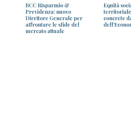
Google
BCC Risparmio &
Equità soci
za.
Previdenza: nuovo
territorial
ne
Direttore Generale per
concrete da
affrontare le sfide del
dell’Econo
mercato attuale