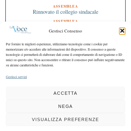
ASSEMBLEA
Rinnovato il collegio sindacale
ASSEMBLEA
Bilancio approvato all’unanimità e 2 milioni
Gestisci Consenso
destinati al territorio
EDITORIALE DIRETTORE
Per fornire le migliori esperienze, utilizziamo tecnologie come i cookie per
Crescere restando riconoscibili
memorizzare e/o accedere alle informazioni del dispositivo. Il consenso a queste
tecnologie ci permetterà di elaborare dati come il comportamento di navigazione o ID
EDITORIALE PRESIDENTE
unici su questo sito. Non acconsentire o ritirare il consenso può influire negativamente
Costruire futuro insieme
su alcune caratteristiche e funzioni.
Gestisci servizi
ACCETTA
COPYRIGHT 2025 LA VOCE |
PRIVACY
&
COOKIE POLICY
DIRETTORE RESPONSABILE:
CHIARA PORTA
| REDAZIONE & GRAFICA:
NEGA
EOIPSO.IT
| EDITORE:
BCC DI BUSTO GAROLFO E BUGUGGIATE
REGISTRAZIONE DEL TRIBUNALE DI MILANO N. 163 DEL 15 MARZO 2004
VISUALIZZA PREFERENZE
BACK TO TOP