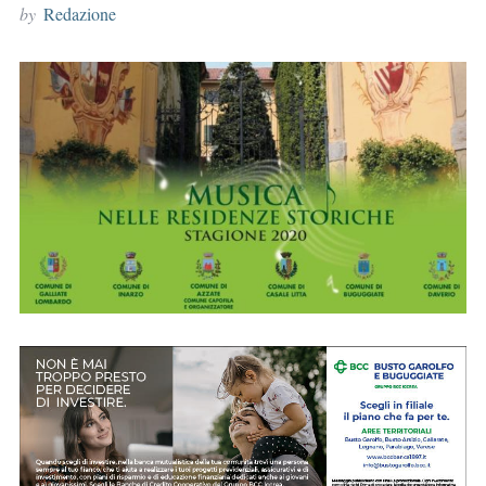
by
Redazione
r
: