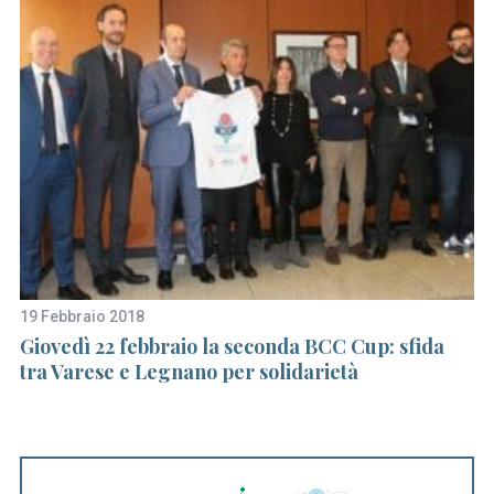
a
r
c
h
f
o
r
:
19 Febbraio 2018
7 
Giovedì 22 febbraio la seconda BCC Cup: sfida
Un
tra Varese e Legnano per solidarietà
ri