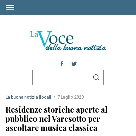
S
S
e
E
A
a
R
C
La buona notizia [local]
7 Luglio 2020
r
H
c
Residenze storiche aperte al
h
pubblico nel Varesotto per
f
ascoltare musica classica
o