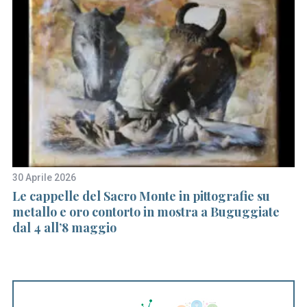
a
r
c
h
f
o
r
:
30 Aprile 2026
16
ie
Le cappelle del Sacro Monte in pittografie su
C
metallo e oro contorto in mostra a Buguggiate
da
dal 4 all’8 maggio