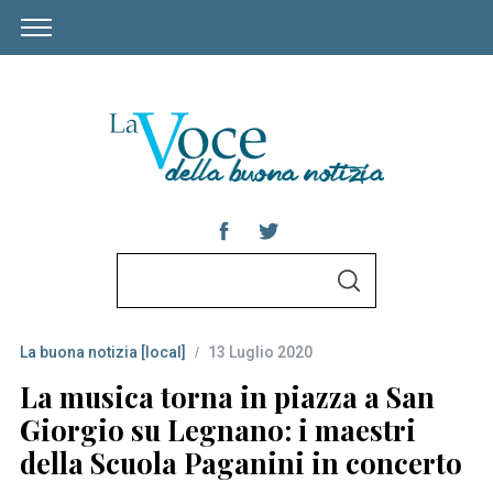
S
S
e
E
A
a
R
C
La buona notizia [local]
13 Luglio 2020
r
H
c
La musica torna in piazza a San
h
Giorgio su Legnano: i maestri
f
della Scuola Paganini in concerto
o