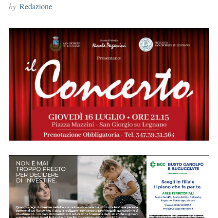
by
Redazione
r
: