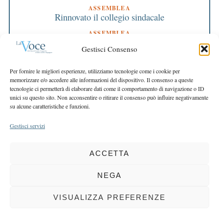
ASSEMBLEA
Rinnovato il collegio sindacale
ASSEMBLEA
Bilancio approvato all’unanimità e 2 milioni
Gestisci Consenso
destinati al territorio
EDITORIALE DIRETTORE
Per fornire le migliori esperienze, utilizziamo tecnologie come i cookie per
Crescere restando riconoscibili
memorizzare e/o accedere alle informazioni del dispositivo. Il consenso a queste
tecnologie ci permetterà di elaborare dati come il comportamento di navigazione o ID
EDITORIALE PRESIDENTE
unici su questo sito. Non acconsentire o ritirare il consenso può influire negativamente
Costruire futuro insieme
su alcune caratteristiche e funzioni.
Gestisci servizi
ACCETTA
COPYRIGHT 2025 LA VOCE |
PRIVACY
&
COOKIE POLICY
DIRETTORE RESPONSABILE:
CHIARA PORTA
| REDAZIONE & GRAFICA:
NEGA
EOIPSO.IT
| EDITORE:
BCC DI BUSTO GAROLFO E BUGUGGIATE
REGISTRAZIONE DEL TRIBUNALE DI MILANO N. 163 DEL 15 MARZO 2004
VISUALIZZA PREFERENZE
BACK TO TOP