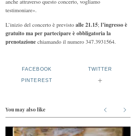
anche attraverso questo concerto, vogliamo
testimoniare».
alle 21.15
l’ingresso è
L’inizio del concerto è previsto
;
gratuito ma per partecipare è obbligatoria la
prenotazione
chiamando il numero 347.3931564.
FACEBOOK
TWITTER
PINTEREST
You may also like
S
e