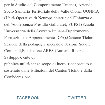
per lo Studio del Comportamento Umano), Azienda
Socio Sanitaria Territoriale della Valle Olona, UONPIA
(Unità Operativa di Neuropsichiatria dell’Infanzia e
dell’Adolescenza-Presidio Gallarate), SUPSI (Scuola
Universitaria della Svizzera Italiana-Dipartimento
Formazione e Apprendimento DFA),Cantone Ticino-
Sezione della pedagogia speciale e Sezione Scuole
Comunali,Fondazione ARES (Autismo Risorse e
S
Sviluppo), ente di
e
pubblica utilità senza scopo di lucro, riconosciuto e
a
sostenuto dalle istituzioni del Canton Ticino e dalla
r
Confederazione
c
h
f
o
r
FACEBOOK
TWITTER
: