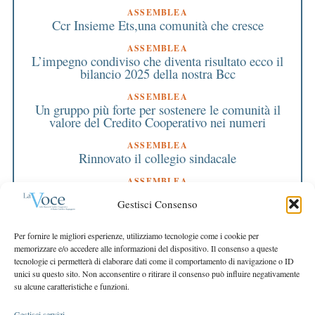
ASSEMBLEA
Ccr Insieme Ets,una comunità che cresce
ASSEMBLEA
L’impegno condiviso che diventa risultato ecco il
bilancio 2025 della nostra Bcc
ASSEMBLEA
Un gruppo più forte per sostenere le comunità il
valore del Credito Cooperativo nei numeri
ASSEMBLEA
Rinnovato il collegio sindacale
ASSEMBLEA
Bilancio approvato all’unanimità e 2 milioni
Gestisci Consenso
destinati al territorio
EDITORIALE DIRETTORE
Per fornire le migliori esperienze, utilizziamo tecnologie come i cookie per
Crescere restando riconoscibili
memorizzare e/o accedere alle informazioni del dispositivo. Il consenso a queste
tecnologie ci permetterà di elaborare dati come il comportamento di navigazione o ID
EDITORIALE PRESIDENTE
unici su questo sito. Non acconsentire o ritirare il consenso può influire negativamente
Costruire futuro insieme
su alcune caratteristiche e funzioni.
Gestisci servizi