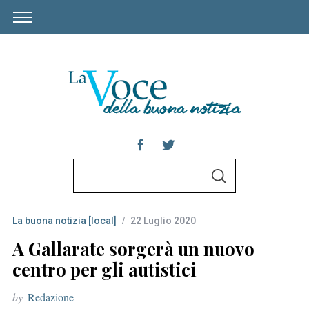
S
S
e
E
A
a
R
C
La buona notizia [local]
22 Luglio 2020
r
H
c
A Gallarate sorgerà un nuovo
h
centro per gli autistici
f
by
Redazione
o