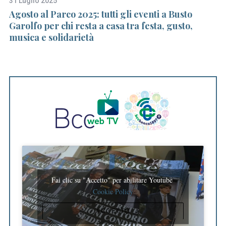
31 Luglio 2025
24
Agosto al Parco 2025: tutti gli eventi a Busto
Un
Garolfo per chi resta a casa tra festa, gusto,
p
musica e solidarietà
c
Fai clic su "Accetto" per abilitare Youtube
Cookie Policy
ACCETTO