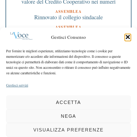
valore del Credito Cooperativo nei numeri
ASSEMBLEA
Rinnovato il collegio sindacale
ASSEMBLEA
Bilancio approvato all’unanimità e 2 milioni
Gestisci Consenso
destinati al territorio
EDITORIALE DIRETTORE
Per fornire le migliori esperienze, utilizziamo tecnologie come i cookie per
Crescere restando riconoscibili
memorizzare e/o accedere alle informazioni del dispositivo. Il consenso a queste
tecnologie ci permetterà di elaborare dati come il comportamento di navigazione o ID
EDITORIALE PRESIDENTE
unici su questo sito. Non acconsentire o ritirare il consenso può influire negativamente
Costruire futuro insieme
su alcune caratteristiche e funzioni.
Gestisci servizi
ACCETTA
COPYRIGHT 2025 LA VOCE |
PRIVACY
&
COOKIE POLICY
DIRETTORE RESPONSABILE:
CHIARA PORTA
| REDAZIONE & GRAFICA:
NEGA
EOIPSO.IT
| EDITORE:
BCC DI BUSTO GAROLFO E BUGUGGIATE
REGISTRAZIONE DEL TRIBUNALE DI MILANO N. 163 DEL 15 MARZO 2004
VISUALIZZA PREFERENZE