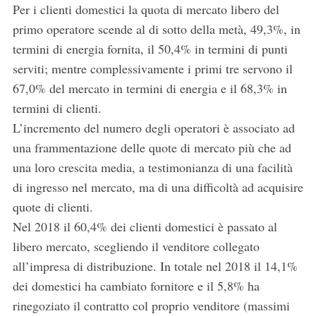
Per i clienti domestici la quota di mercato libero del
primo operatore scende al di sotto della metà, 49,3%, in
termini di energia fornita, il 50,4% in termini di punti
serviti; mentre complessivamente i primi tre servono il
S
e
67,0% del mercato in termini di energia e il 68,3% in
a
termini di clienti.
r
L’incremento del numero degli operatori è associato ad
c
una frammentazione delle quote di mercato più che ad
h
f
una loro crescita media, a testimonianza di una facilità
o
di ingresso nel mercato, ma di una difficoltà ad acquisire
r
quote di clienti.
:
Nel 2018 il 60,4% dei clienti domestici è passato al
libero mercato, scegliendo il venditore collegato
all’impresa di distribuzione. In totale nel 2018 il 14,1%
dei domestici ha cambiato fornitore e il 5,8% ha
rinegoziato il contratto col proprio venditore (massimi