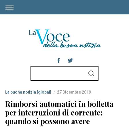
S
S
e
E
A
a
R
C
La buona notizia [global]
27 Dicembre 2019
r
H
c
Rimborsi automatici in bolletta
h
per interruzioni di corrente:
f
quando si possono avere
o