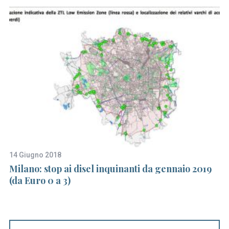
14 Giugno 2018
5 
a
Milano: stop ai disel inquinanti da gennaio 2019
It
(da Euro 0 a 3)
s