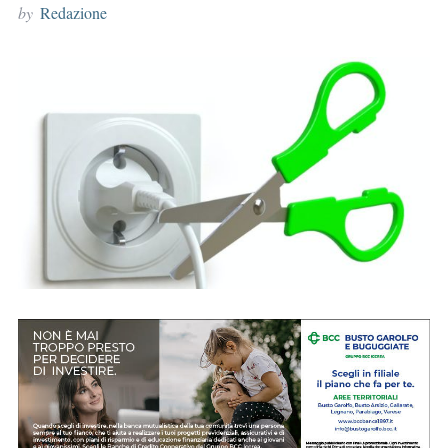
by
Redazione
r
: