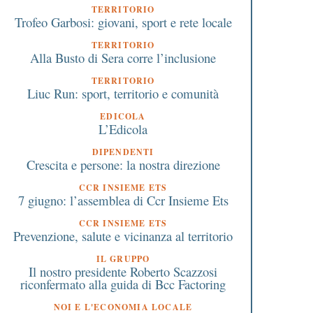
TERRITORIO
prevede l’accordo con il
dovuta su iscrizione e
Trofeo Garbosi: giovani, sport e rete locale
governo
documenti rilasciati d
scuole
TERRITORIO
Alla Busto di Sera corre l’inclusione
TERRITORIO
Liuc Run: sport, territorio e comunità
EDICOLA
L’Edicola
DIPENDENTI
Crescita e persone: la nostra direzione
CCR INSIEME ETS
7 giugno: l’assemblea di Ccr Insieme Ets
CCR INSIEME ETS
Prevenzione, salute e vicinanza al territorio
IL GRUPPO
Il nostro presidente Roberto Scazzosi
riconfermato alla guida di Bcc Factoring
NOI E L'ECONOMIA LOCALE