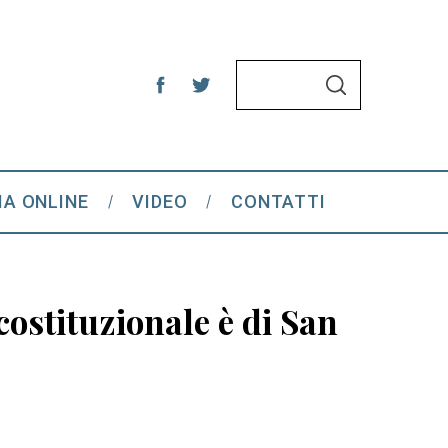
S
S
e
E
A
a
R
C
r
H
c
IA ONLINE
VIDEO
CONTATTI
h
f
o
r
ostituzionale è di San
: