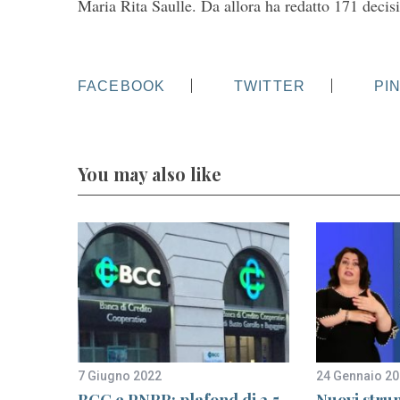
Maria Rita Saulle. Da allora ha redatto 171 decisio
FACEBOOK
TWITTER
PI
You may also like
7 Giugno 2022
24 Gennaio 2
odelli
BCC e PNRR: plafond di 2,5
Nuovi stru