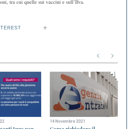
ni, tra cui quelle sui vaccini e sull’Ilva.
NTEREST
022
14 Novembre 2021
8
menti Inps per
Come richiedere il