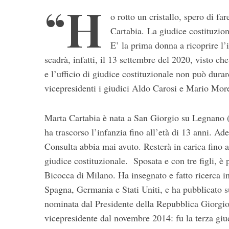
“H
o rotto un cristallo, spero di f
Cartabia. La giudice costituzion
E’ la prima donna a ricoprire l’
scadrà, infatti, il 13 settembre del 2020, visto ch
e l’ufficio di giudice costituzionale non può dur
vicepresidenti i giudici Aldo Carosi e Mario More
S
Marta Cartabia è nata a San Giorgio su Legnano 
e
ha trascorso l’infanzia fino all’età di 13 anni. Ad
a
r
Consulta abbia mai avuto. Resterà in carica fino 
c
giudice costituzionale. Sposata e con tre figli, è p
h
Bicocca di Milano. Ha insegnato e fatto ricerca in 
f
Spagna, Germania e Stati Uniti, e ha pubblicato s
o
r
nominata dal Presidente della Repubblica Giorgio 
:
vicepresidente dal novembre 2014: fu la terza gi