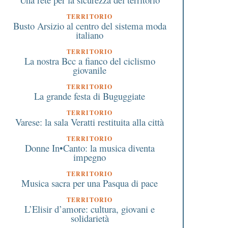
TERRITORIO
Busto Arsizio al centro del sistema moda
italiano
TERRITORIO
La nostra Bcc a fianco del ciclismo
giovanile
TERRITORIO
La grande festa di Buguggiate
TERRITORIO
Varese: la sala Veratti restituita alla città
TERRITORIO
Donne In•Canto: la musica diventa
impegno
TERRITORIO
Musica sacra per una Pasqua di pace
TERRITORIO
L’Elisir d’amore: cultura, giovani e
 Aprile 2021
1 Settembre 2020
solidarietà
Vaccini in azienda: cosa
Nessuna imposta di bol