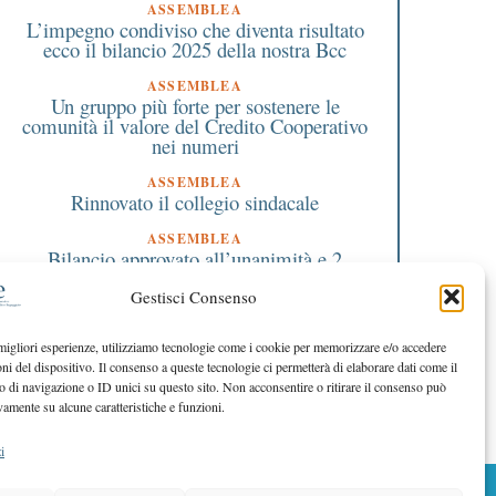
ASSEMBLEA
L’impegno condiviso che diventa risultato
ecco il bilancio 2025 della nostra Bcc
ASSEMBLEA
Un gruppo più forte per sostenere le
comunità il valore del Credito Cooperativo
nei numeri
ASSEMBLEA
Rinnovato il collegio sindacale
ASSEMBLEA
Bilancio approvato all’unanimità e 2
milioni destinati al territorio
Gestisci Consenso
EDITORIALE DIRETTORE
Crescere restando riconoscibili
 migliori esperienze, utilizziamo tecnologie come i cookie per memorizzare e/o accedere
oni del dispositivo. Il consenso a queste tecnologie ci permetterà di elaborare dati come il
EDITORIALE PRESIDENTE
Costruire futuro insieme
di navigazione o ID unici su questo sito. Non acconsentire o ritirare il consenso può
vamente su alcune caratteristiche e funzioni.
i