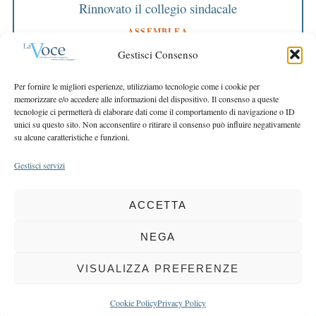
Rinnovato il collegio sindacale
ASSEMBLEA
Bilancio approvato all’unanimità e 2 milioni
Gestisci Consenso
destinati al territorio
EDITORIALE DIRETTORE
Per fornire le migliori esperienze, utilizziamo tecnologie come i cookie per
Crescere restando riconoscibili
memorizzare e/o accedere alle informazioni del dispositivo. Il consenso a queste
tecnologie ci permetterà di elaborare dati come il comportamento di navigazione o ID
EDITORIALE PRESIDENTE
unici su questo sito. Non acconsentire o ritirare il consenso può influire negativamente
Costruire futuro insieme
su alcune caratteristiche e funzioni.
Gestisci servizi
ACCETTA
COPYRIGHT 2025 LA VOCE |
PRIVACY
&
COOKIE POLICY
DIRETTORE RESPONSABILE:
CHIARA PORTA
| REDAZIONE & GRAFICA:
NEGA
EOIPSO.IT
| EDITORE:
BCC DI BUSTO GAROLFO E BUGUGGIATE
REGISTRAZIONE DEL TRIBUNALE DI MILANO N. 163 DEL 15 MARZO 2004
VISUALIZZA PREFERENZE
BACK TO TOP
Cookie Policy
Privacy Policy