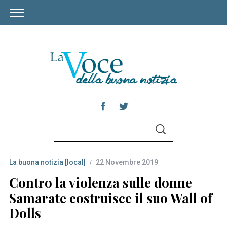
S
S
e
E
A
a
R
C
La buona notizia [local]
22 Novembre 2019
r
H
c
Contro la violenza sulle donne
h
Samarate costruisce il suo Wall of
f
Dolls
o