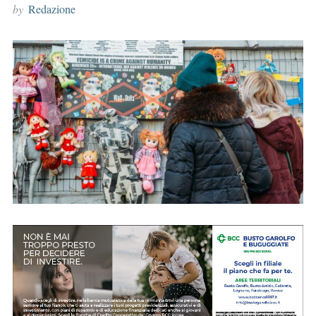
by
Redazione
r
: