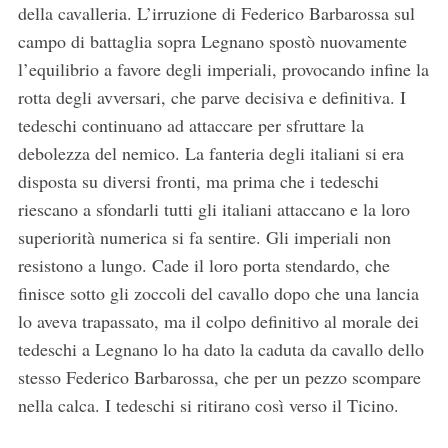
della cavalleria. L’irruzione di Federico Barbarossa sul
campo di battaglia sopra Legnano spostò nuovamente
S
l’equilibrio a favore degli imperiali, provocando infine la
e
rotta degli avversari, che parve decisiva e definitiva. I
a
tedeschi continuano ad attaccare per sfruttare la
r
c
debolezza del nemico. La fanteria degli italiani si era
h
disposta su diversi fronti, ma prima che i tedeschi
f
riescano a sfondarli tutti gli italiani attaccano e la loro
o
superiorità numerica si fa sentire. Gli imperiali non
r
:
resistono a lungo. Cade il loro porta stendardo, che
finisce sotto gli zoccoli del cavallo dopo che una lancia
lo aveva trapassato, ma il colpo definitivo al morale dei
tedeschi a Legnano lo ha dato la caduta da cavallo dello
stesso Federico Barbarossa, che per un pezzo scompare
nella calca. I tedeschi si ritirano così verso il Ticino.