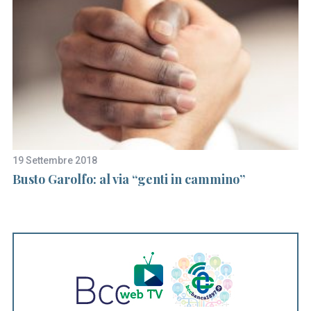
19 Settembre 2018
6 
Busto Garolfo: al via “genti in cammino”
Co
ri