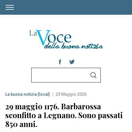
S
S
e
E
A
a
R
C
La buona notizia [local]
29 Maggio 2026
r
H
c
29 maggio 1176. Barbarossa
h
sconfitto a Legnano. Sono passati
f
850 anni.
o