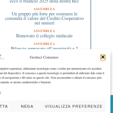
ecco il bilancio 2025 della nostra Bcc
ASSEMBLEA
Un gruppo più forte per sostenere le
comunità il valore del Credito Cooperativo
nei numeri
ASSEMBLEA
Rinnovato il collegio sindacale
ASSEMBLEA
Bilancio approvato all’unanimità e 2
milioni destinati al territorio
Gestisci Consenso
EDITORIALE DIRETTORE
Crescere restando riconoscibili
 migliori esperienze, utilizziamo tecnologie come i cookie per memorizzare e/o accedere
oni del dispositivo. Il consenso a queste tecnologie ci permetterà di elaborare dati come il
EDITORIALE PRESIDENTE
Costruire futuro insieme
di navigazione o ID unici su questo sito. Non acconsentire o ritirare il consenso può
vamente su alcune caratteristiche e funzioni.
i
BACK TO TOP
TTA
NEGA
VISUALIZZA PREFERENZE