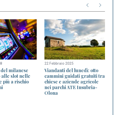
18
22 Febbraio 2025
1
 del milanese
Viandanti del lunedì: otto
 alle slot nelle
cammini guidati gratuiti tra
c
e più a rischio
chiese e aziende agricole
p
ni
nei parchi ATE Insubria-
Olona