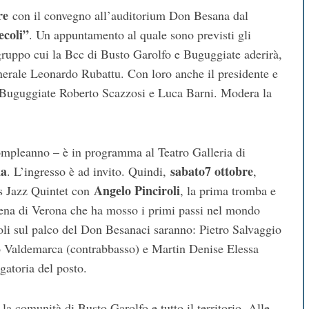
re
con il convegno all’auditorium Don Besana dal
ecoli”
. Un appuntamento al quale sono previsti gli
ogruppo cui la Bcc di Busto Garolfo e Buguggiate aderirà,
enerale Leonardo Rubattu. Con loro anche il presidente e
 e Buguggiate Roberto Scazzosi e Luca Barni. Modera la
mpleanno – è in programma al Teatro Galleria di
na
sabato7 ottobre
. L’ingresso è ad invito. Quindi,
,
Angelo Pinciroli
’s Jazz Quintet con
, la prima tromba e
rena di Verona che ha mosso i primi passi nel mondo
oli sul palco del Don Besanaci saranno: Pietro Salvaggio
co Valdemarca (contrabbasso) e Martin Denise Elessa
gatoria del posto.
a comunità di Busto Garolfo e tutto il territorio. Alle