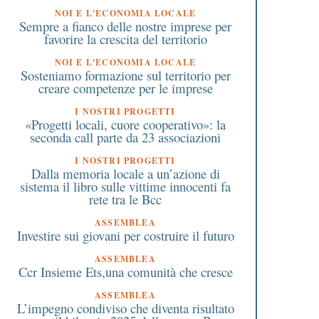
NOI E L'ECONOMIA LOCALE
Sempre a fianco delle nostre imprese per
favorire la crescita del territorio
NOI E L'ECONOMIA LOCALE
Sosteniamo formazione sul territorio per
creare competenze per le imprese
I NOSTRI PROGETTI
«Progetti locali, cuore cooperativo»: la
seconda call parte da 23 associazioni
I NOSTRI PROGETTI
Dalla memoria locale a un’azione di
1 Novembre 2018
13 Ottobre 2020
sistema il libro sulle vittime innocenti fa
Gallarate chiede ai suoi
Univa: il futuro di Vare
rete tra le Bcc
ittadini di adottare sei
gioca su Malpensa, gi
ASSEMBLEA
archi verdi nel territorio
industria 4.0
Investire sui giovani per costruire il futuro
del Comune
ASSEMBLEA
Ccr Insieme Ets,una comunità che cresce
ASSEMBLEA
L’impegno condiviso che diventa risultato