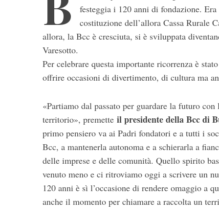
B
festeggia i 120 anni di fondazione. Era 
costituzione dell’allora Cassa Rurale Ca
allora, la Bcc è cresciuta, si è sviluppata diventa
Varesotto.
Per celebrare questa importante ricorrenza è stat
offrire occasioni di divertimento, di cultura ma an
S
«Partiamo dal passato per guardare la futuro con l’
e
il presidente della Bcc di
territorio», premette
a
r
primo pensiero va ai Padri fondatori e a tutti i so
c
Bcc, a mantenerla autonoma e a schierarla a fianc
h
delle imprese e delle comunità. Quello spirito ba
f
venuto meno e ci ritroviamo oggi a scrivere un nuo
o
r
120 anni è sì l’occasione di rendere omaggio a qu
:
anche il momento per chiamare a raccolta un terri