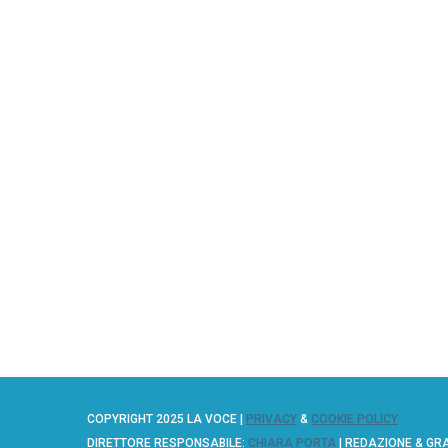
COPYRIGHT 2025 LA VOCE |
PRIVACY
&
COOKIE POLICY
DIRETTORE RESPONSABILE:
CHIARA PORTA
| REDAZIONE & GR