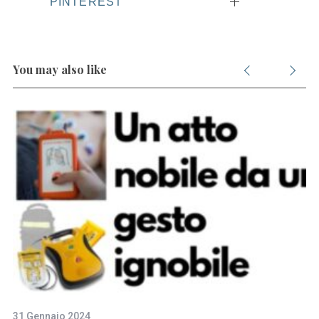
PINTEREST
You may also like
31 Gennaio 2024
12