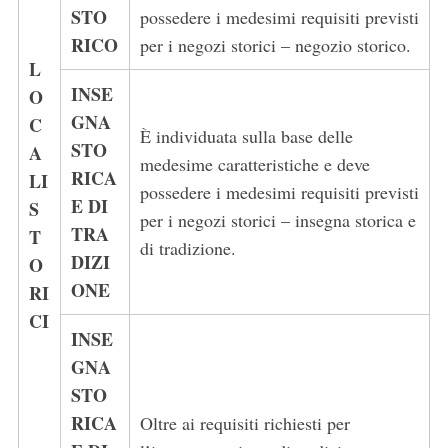
STO
possedere i medesimi requisiti previsti
RICO
per i negozi storici – negozio storico.
L
INSE
O
GNA
C
È individuata sulla base delle
STO
A
medesime caratteristiche e deve
RICA
LI
possedere i medesimi requisiti previsti
E DI
S
per i negozi storici – insegna storica e
TRA
T
di tradizione.
DIZI
O
ONE
RI
CI
INSE
GNA
STO
RICA
Oltre ai requisiti richiesti per