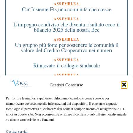
ASSEMBLEA
Ccr Insieme Ets,una comunità che cresce
ASSEMBLEA
L’impegno condiviso che diventa risultato ecco il
bilancio 2025 della nostra Bcc
ASSEMBLEA
Un gruppo più forte per sostenere le comunità il
valore del Credito Cooperativo nei numeri
ASSEMBLEA
Rinnovato il collegio sindacale
ASSEMBLEA
Bilancio approvato all’unanimità e 2 milioni
Gestisci Consenso
destinati al territorio
EDITORIALE DIRETTORE
Per fornire le migliori esperienze, utilizziamo tecnologie come i cookie per
Crescere restando riconoscibili
memorizzare e/o accedere alle informazioni del dispositivo. Il consenso a queste
tecnologie ci permetterà di elaborare dati come il comportamento di navigazione o ID
EDITORIALE PRESIDENTE
unici su questo sito. Non acconsentire o ritirare il consenso può influire negativamente
Costruire futuro insieme
su alcune caratteristiche e funzioni.
Gestisci servizi