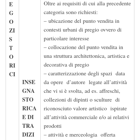
Oltre ai requisiti di cui alla precedente
E
categoria sono richiesti:
G
– ubicazione del punto vendita in
O
contesti urbani di pregio ovvero di
ZI
particolare interesse
S
– collocazione del punto vendita in
T
una struttura architettonica, artistica e
O
decorativa di pregio
RI
– caratterizzazione degli spazi data
CI
INSE
da opere d’autore legate all’attività
GNA
che vi si è svolta, ad es. affreschi,
STO
collezioni di dipinti o sculture di
RICA
riconosciuto valore artistico ispirate
S
E DI
all’attività commerciale e/o ai relativi
e
TRA
prodotti
a
DIZI
– attività e merceologia offerta
r