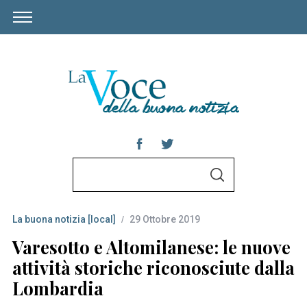
S
S
e
E
A
a
R
C
La buona notizia [local]
29 Ottobre 2019
r
H
c
Varesotto e Altomilanese: le nuove
h
attività storiche riconosciute dalla
f
Lombardia
o