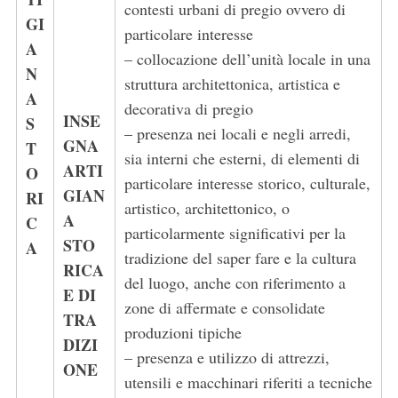
contesti urbani di pregio ovvero di
GI
particolare interesse
A
– collocazione dell’unità locale in una
N
struttura architettonica, artistica e
A
decorativa di pregio
INSE
S
– presenza nei locali e negli arredi,
GNA
T
sia interni che esterni, di elementi di
ARTI
O
particolare interesse storico, culturale,
GIAN
RI
artistico, architettonico, o
A
C
particolarmente significativi per la
STO
A
tradizione del saper fare e la cultura
RICA
del luogo, anche con riferimento a
E DI
zone di affermate e consolidate
TRA
produzioni tipiche
DIZI
– presenza e utilizzo di attrezzi,
ONE
utensili e macchinari riferiti a tecniche