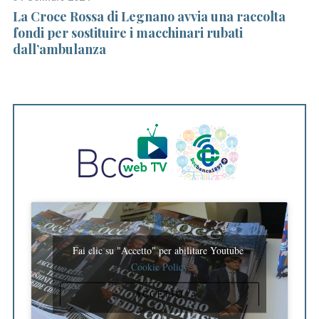
La Croce Rossa di Legnano avvia una raccolta
La
fondi per sostituire i macchinari rubati
M
dall’ambulanza
v
Fai clic su "Accetto" per abilitare Youtube
Cookie Policy
ACCETTO