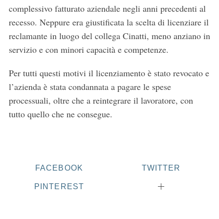
complessivo fatturato aziendale negli anni precedenti al
recesso. Neppure era giustificata la scelta di licenziare il
reclamante in luogo del collega Cinatti, meno anziano in
servizio e con minori capacità e competenze.
Per tutti questi motivi il licenziamento è stato revocato e
l’azienda è stata condannata a pagare le spese
S
processuali, oltre che a reintegrare il lavoratore, con
e
tutto quello che ne consegue.
a
r
c
h
f
FACEBOOK
TWITTER
o
r
PINTEREST
: