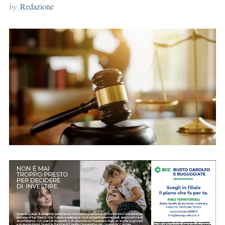
by
Redazione
r
: