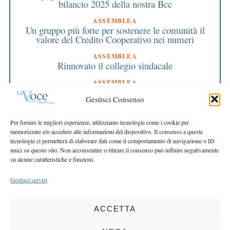
bilancio 2025 della nostra Bcc
ASSEMBLEA
Un gruppo più forte per sostenere le comunità il
valore del Credito Cooperativo nei numeri
ASSEMBLEA
Rinnovato il collegio sindacale
ASSEMBLEA
Bilancio approvato all’unanimità e 2 milioni
Gestisci Consenso
destinati al territorio
EDITORIALE DIRETTORE
Per fornire le migliori esperienze, utilizziamo tecnologie come i cookie per
Crescere restando riconoscibili
memorizzare e/o accedere alle informazioni del dispositivo. Il consenso a queste
tecnologie ci permetterà di elaborare dati come il comportamento di navigazione o ID
EDITORIALE PRESIDENTE
unici su questo sito. Non acconsentire o ritirare il consenso può influire negativamente
Costruire futuro insieme
su alcune caratteristiche e funzioni.
Gestisci servizi
ACCETTA
COPYRIGHT 2025 LA VOCE |
PRIVACY
&
COOKIE POLICY
DIRETTORE RESPONSABILE:
CHIARA PORTA
| REDAZIONE & GRAFICA: