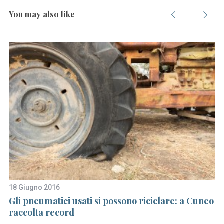
You may also like
18 Giugno 2016
20
Gli pneumatici usati si possono riciclare: a Cuneo
Is
raccolta record
C