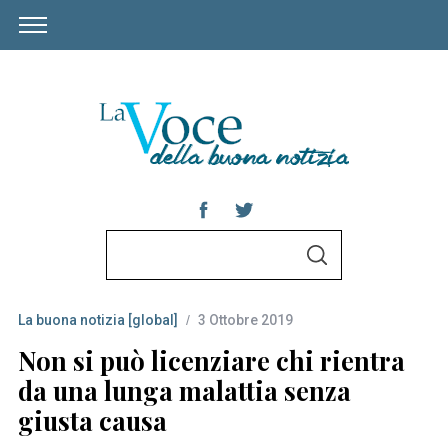
S
S
e
E
A
a
R
C
La buona notizia [global]
3 Ottobre 2019
r
H
c
Non si può licenziare chi rientra
h
da una lunga malattia senza
f
giusta causa
o