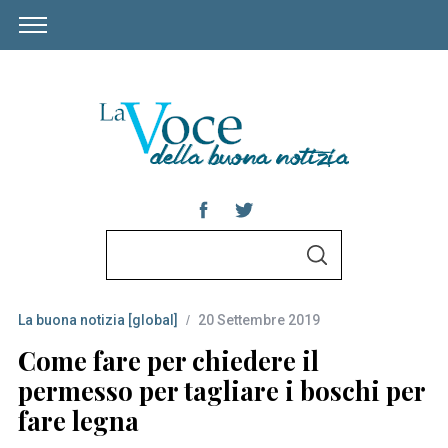
S
S
e
E
A
a
R
C
La buona notizia [global]
20 Settembre 2019
r
H
c
Come fare per chiedere il
h
permesso per tagliare i boschi per
f
fare legna
o