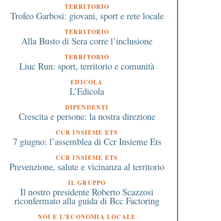
TERRITORIO
Trofeo Garbosi: giovani, sport e rete locale
TERRITORIO
7 Agosto 2020
8 Maggio 2020
Alla Busto di Sera corre l’inclusione
Impianti di
Inail: quali premi sono
TERRITORIO
condizionamento: cosa fare
ridotti
Liuc Run: sport, territorio e comunità
per essere in regola
EDICOLA
L’Edicola
DIPENDENTI
Crescita e persone: la nostra direzione
CCR INSIEME ETS
7 giugno: l’assemblea di Ccr Insieme Ets
CCR INSIEME ETS
Prevenzione, salute e vicinanza al territorio
IL GRUPPO
Il nostro presidente Roberto Scazzosi
riconfermato alla guida di Bcc Factoring
NOI E L'ECONOMIA LOCALE