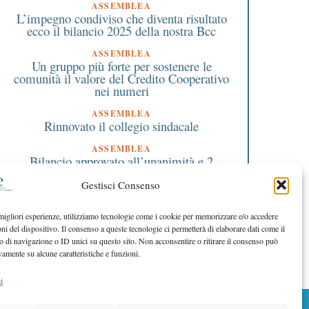
ASSEMBLEA
L’impegno condiviso che diventa risultato
ecco il bilancio 2025 della nostra Bcc
ASSEMBLEA
Un gruppo più forte per sostenere le
comunità il valore del Credito Cooperativo
nei numeri
ASSEMBLEA
Rinnovato il collegio sindacale
ASSEMBLEA
Bilancio approvato all’unanimità e 2
milioni destinati al territorio
Gestisci Consenso
EDITORIALE DIRETTORE
Crescere restando riconoscibili
 migliori esperienze, utilizziamo tecnologie come i cookie per memorizzare e/o accedere
oni del dispositivo. Il consenso a queste tecnologie ci permetterà di elaborare dati come il
EDITORIALE PRESIDENTE
Costruire futuro insieme
di navigazione o ID unici su questo sito. Non acconsentire o ritirare il consenso può
vamente su alcune caratteristiche e funzioni.
i