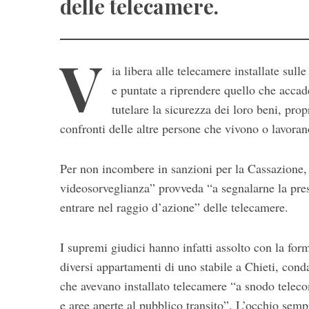
delle telecamere.
V
ia libera alle telecamere installate sull
e puntate a riprendere quello che accade
tutelare la sicurezza dei loro beni, pro
confronti delle altre persone che vivono o lavorano
S
e
Per non incombere in sanzioni per la Cassazione, è
a
videosorveglianza” provveda “a segnalarne la pres
r
entrare nel raggio d’azione” delle telecamere.
c
h
f
I supremi giudici hanno infatti assolto con la form
o
diversi appartamenti di uno stabile a Chieti, cond
r
che avevano installato telecamere “a snodo teleco
:
e aree aperte al pubblico transito”. L’occhio sempr