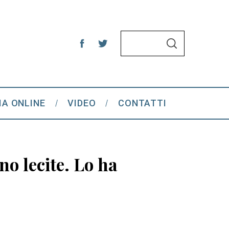
S
S
e
E
A
a
R
C
r
H
c
IA ONLINE
VIDEO
CONTATTI
h
f
o
r
no lecite. Lo ha
: