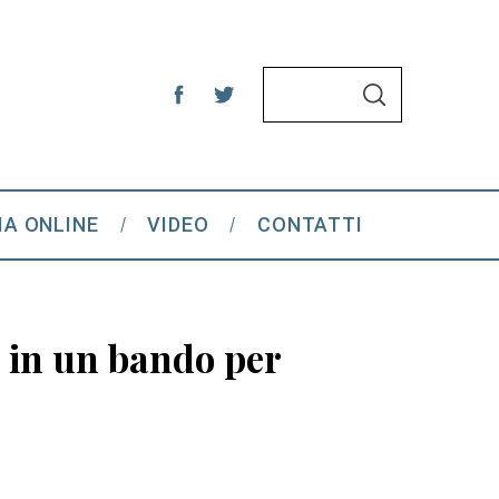
S
S
e
E
A
a
R
C
r
H
c
IA ONLINE
VIDEO
CONTATTI
h
f
o
r
 in un bando per
: