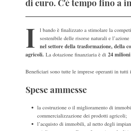
di euro. C'è tempo fino a i
I
l bando è finalizzato a stimolare la competi
sostenibile delle risorse naturali e l’azione
nel settore della trasformazione, della 
agricoli.
24 milioni
La dotazione finanziaria è di
S
e
Beneficiari sono tutte le imprese operanti in tutti 
a
r
Spese ammesse
c
h
f
la costruzione o il miglioramento di immobil
o
commercializzazione dei prodotti agricoli;
r
:
l’acquisto di immobili, al netto degli impiant