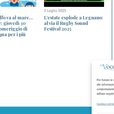
6
3 Luglio 2025
2
lfo va al mare…
L’estate esplode a Legnano:
: giovedì 30
al via il Rugby Sound
i
pomeriggio di
Festival 2025
qua per i più
Per fornire le
alle informazi
comportamento 
influire negati
Gestisci serviz