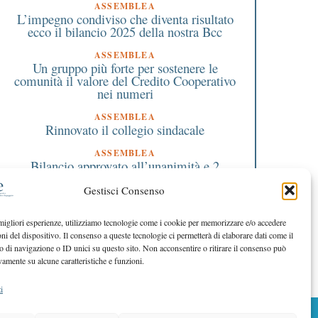
ASSEMBLEA
L’impegno condiviso che diventa risultato
ecco il bilancio 2025 della nostra Bcc
3 Giugno 2018
12 Ottobre 2019
Varese: primo impianto
Partita del cuore a
ASSEMBLEA
taliano di uno
Parabiago il 12 ottobre
Un gruppo più forte per sostenere le
neurostimolatore per
campo per aiutare i b
comunità il valore del Credito Cooperativo
nei numeri
curare l’epilessia ad una
autistici di zona.
bimba
ASSEMBLEA
Rinnovato il collegio sindacale
ASSEMBLEA
Bilancio approvato all’unanimità e 2
milioni destinati al territorio
Gestisci Consenso
EDITORIALE DIRETTORE
Crescere restando riconoscibili
 migliori esperienze, utilizziamo tecnologie come i cookie per memorizzare e/o accedere
oni del dispositivo. Il consenso a queste tecnologie ci permetterà di elaborare dati come il
EDITORIALE PRESIDENTE
Costruire futuro insieme
di navigazione o ID unici su questo sito. Non acconsentire o ritirare il consenso può
vamente su alcune caratteristiche e funzioni.
i