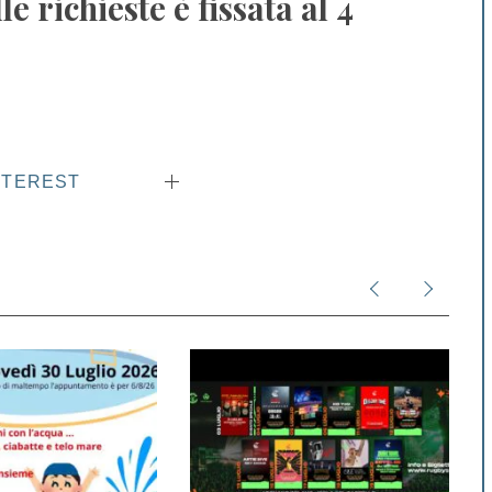
le richieste è fissata al
4
NTEREST