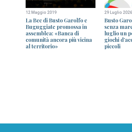
12 Maggio 2019
29 Luglio 202
no,
La Bcc di Busto Garolfo e
Busto Garo
scuola
Buguggiate promossa in
senza mare
sica
assemblea: «Banca di
luglio un 
illa
comunità ancora più vicina
giochi d’ac
al territorio»
piccoli