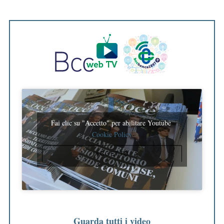
:
Fai clic su "Accetto" per abilitare Youtube
Cookie Policy
ACCETTO
Guarda tutti i video