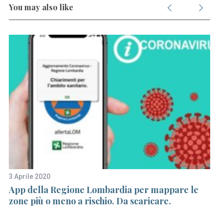
You may also like
S
e
a
r
c
3 Aprile 2020
23
h
cia
App della Regione Lombardia per mappare le
Co
f
zone più o meno a rischio. Da scaricare.
g
o
r