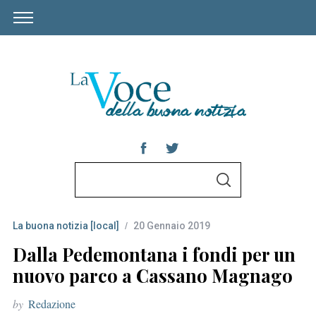
S
S
e
E
A
a
R
C
La buona notizia [local]
20 Gennaio 2019
r
H
c
Dalla Pedemontana i fondi per un
h
nuovo parco a Cassano Magnago
f
by
Redazione
o