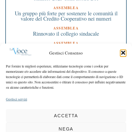
ASSEMBLEA
Un gruppo più forte per sostenere le comunità il
valore del Credito Cooperativo nei numeri
ASSEMBLEA
Rinnovato il collegio sindacale
ASSEMBLEA
Bilancio approvato all’unanimità e 2 milioni
Gestisci Consenso
destinati al territorio
EDITORIALE DIRETTORE
Per fornire le migliori esperienze, utilizziamo tecnologie come i cookie per
Crescere restando riconoscibili
memorizzare e/o accedere alle informazioni del dispositivo. Il consenso a queste
tecnologie ci permetterà di elaborare dati come il comportamento di navigazione o ID
EDITORIALE PRESIDENTE
unici su questo sito. Non acconsentire o ritirare il consenso può influire negativamente
Costruire futuro insieme
su alcune caratteristiche e funzioni.
Gestisci servizi
ACCETTA
COPYRIGHT 2025 LA VOCE |
PRIVACY
&
COOKIE POLICY
DIRETTORE RESPONSABILE:
CHIARA PORTA
| REDAZIONE & GRAFICA:
NEGA
EOIPSO.IT
| EDITORE:
BCC DI BUSTO GAROLFO E BUGUGGIATE