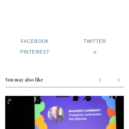
FACEBOOK
TWITTER
PINTEREST
You may also like
S
e
a