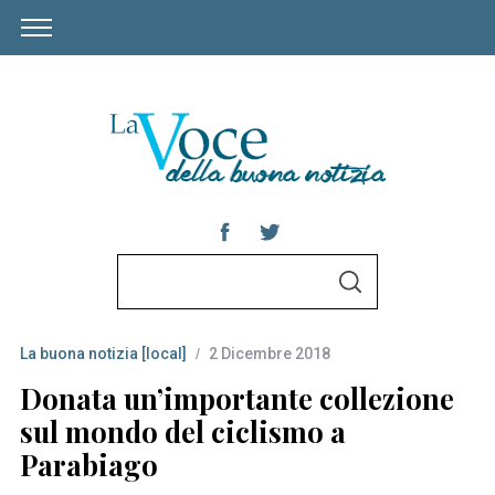
S
S
e
E
A
a
R
C
La buona notizia [local]
2 Dicembre 2018
r
H
c
Donata un’importante collezione
h
sul mondo del ciclismo a
f
Parabiago
o