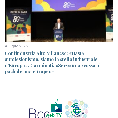
r
c
h
f
o
r
:
4 Luglio 2025
15
Confindustria Alto Milanese: «Basta
Ro
autolesionismo, siamo la stella industriale
O
d’Europa». Carminati: «Serve una scossa al
pachiderma europeo»