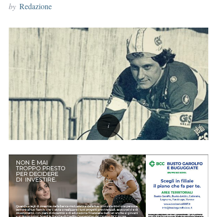
by
Redazione
r
: