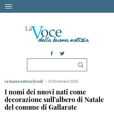
S
S
e
E
A
a
R
C
La buona notizia [local]
25 Dicembre 2020
r
H
c
I nomi dei nuovi nati come
h
decorazione sull’albero di Natale
f
del comune di Gallarate
o