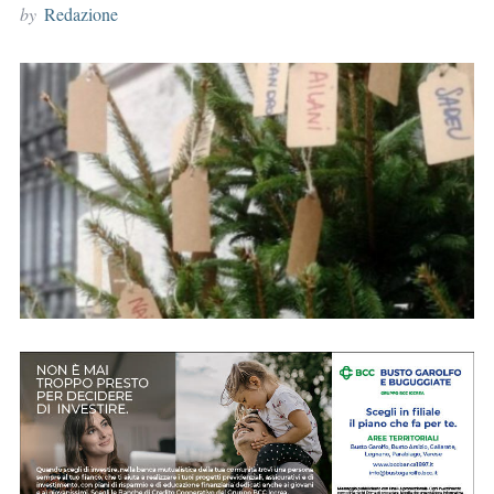
by
Redazione
r
: