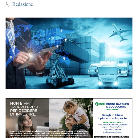
by
Redazione
r
: