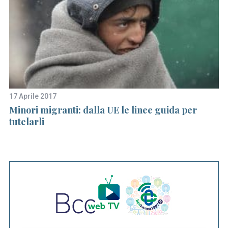
17 Aprile 2017
28
Minori migranti: dalla UE le linee guida per
D
tutelarli
gu