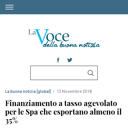
S
S
e
E
A
a
R
C
La buona notizia [global]
12 Novembre 2018
r
H
c
Finanziamento a tasso agevolato
h
per le Spa che esportano almeno il
f
35%
o