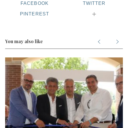
FACEBOOK
TWITTER
PINTEREST
S
e
a
r
You may also like
c
h
f
o
r
: