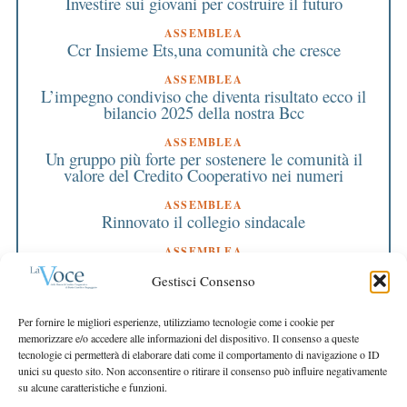
Investire sui giovani per costruire il futuro
ASSEMBLEA
Ccr Insieme Ets,una comunità che cresce
ASSEMBLEA
L’impegno condiviso che diventa risultato ecco il
bilancio 2025 della nostra Bcc
ASSEMBLEA
Un gruppo più forte per sostenere le comunità il
valore del Credito Cooperativo nei numeri
ASSEMBLEA
Rinnovato il collegio sindacale
ASSEMBLEA
Bilancio approvato all’unanimità e 2 milioni
Gestisci Consenso
destinati al territorio
EDITORIALE DIRETTORE
Per fornire le migliori esperienze, utilizziamo tecnologie come i cookie per
Crescere restando riconoscibili
memorizzare e/o accedere alle informazioni del dispositivo. Il consenso a queste
tecnologie ci permetterà di elaborare dati come il comportamento di navigazione o ID
EDITORIALE PRESIDENTE
unici su questo sito. Non acconsentire o ritirare il consenso può influire negativamente
Costruire futuro insieme
su alcune caratteristiche e funzioni.