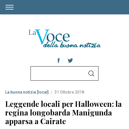
S
S
e
E
A
a
R
C
La buona notizia [local]
31 Ottobre 2018
r
H
c
Leggende locali per Halloween: la
h
regina longobarda Manigunda
f
apparsa a Cairate
o