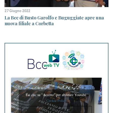
27 Giugno 2022
19
La Bcc di Busto Garolfo e Buguggiate apre una
C
nuova filiale a Corbetta
fo
a
ci
Fai clic su "Accetto" per abilitare Youtube
Cookie Policy
ACCETTO