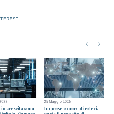
NTEREST
2022
25 Maggio 2026
1
in crescita sono
Imprese e mercati esteri:
 digitale, Camera
parte il progetto di