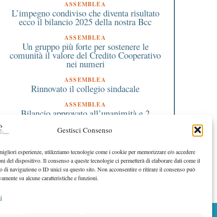
ASSEMBLEA
L’impegno condiviso che diventa risultato
ecco il bilancio 2025 della nostra Bcc
ASSEMBLEA
Un gruppo più forte per sostenere le
comunità il valore del Credito Cooperativo
nei numeri
ASSEMBLEA
Rinnovato il collegio sindacale
ASSEMBLEA
Bilancio approvato all’unanimità e 2
milioni destinati al territorio
Gestisci Consenso
EDITORIALE DIRETTORE
Crescere restando riconoscibili
 migliori esperienze, utilizziamo tecnologie come i cookie per memorizzare e/o accedere
oni del dispositivo. Il consenso a queste tecnologie ci permetterà di elaborare dati come il
EDITORIALE PRESIDENTE
Costruire futuro insieme
di navigazione o ID unici su questo sito. Non acconsentire o ritirare il consenso può
vamente su alcune caratteristiche e funzioni.
i