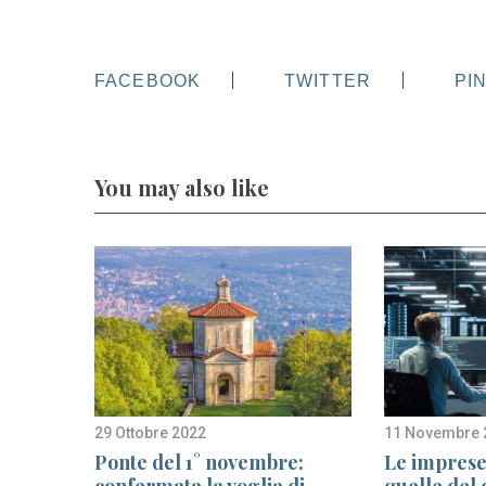
FACEBOOK
TWITTER
PI
You may also like
29 Ottobre 2022
11 Novembre 
ia a
Ponte del 1° novembre:
Le imprese 
confermata la voglia di
quelle del