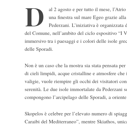
D
al 2 agosto e per tutto il mese, l’Atr
una finestra sul mare Egeo grazie alla
Pederzani. L’iniziativa è organizzata 
del Comune, nell’ambito del ciclo espositivo “I V
immersivo tra i paesaggi e i colori delle isole gr
delle Sporadi.
S
Non è un caso che la mostra sia stata pensata per 
e
di cieli limpidi, acque cristalline e atmosfere ch
a
r
valigie, vuole riempire gli occhi dei visitatori co
c
serenità. Le due isole immortalate da Pederzani so
h
compongono l’arcipelago delle Sporadi, a oriente 
f
o
r
Skopelos è celebre per l’elevato numero di spiagge
:
Caraibi del Mediterraneo”, mentre Skiathos, unica 