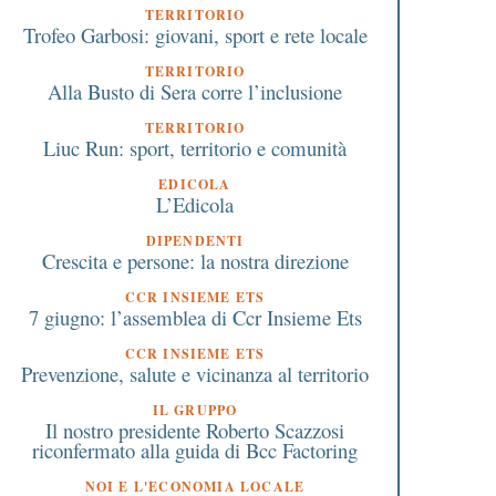
TERRITORIO
Trofeo Garbosi: giovani, sport e rete locale
TERRITORIO
Alla Busto di Sera corre l’inclusione
TERRITORIO
Liuc Run: sport, territorio e comunità
EDICOLA
L’Edicola
DIPENDENTI
Crescita e persone: la nostra direzione
CCR INSIEME ETS
7 giugno: l’assemblea di Ccr Insieme Ets
CCR INSIEME ETS
Prevenzione, salute e vicinanza al territorio
IL GRUPPO
Il nostro presidente Roberto Scazzosi
9 Settembre 2019
19 Maggio 2017
riconfermato alla guida di Bcc Factoring
Centralina per monitorare
La Bcc di Busto Garolf
NOI E L'ECONOMIA LOCALE
l’Olona al ponte Cascinette
Buguggiate in assemb