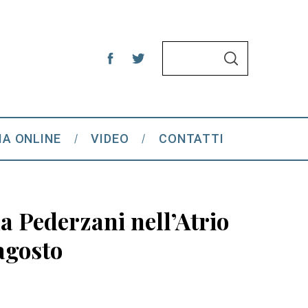
S
S
e
E
A
a
R
C
r
H
c
IA ONLINE
VIDEO
CONTATTI
h
f
o
r
la Pederzani nell’Atrio
:
agosto