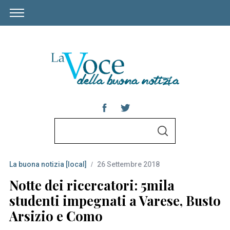
S
S
e
E
A
a
R
C
La buona notizia [local]
26 Settembre 2018
r
H
c
Notte dei ricercatori: 5mila
h
studenti impegnati a Varese, Busto
f
Arsizio e Como
o