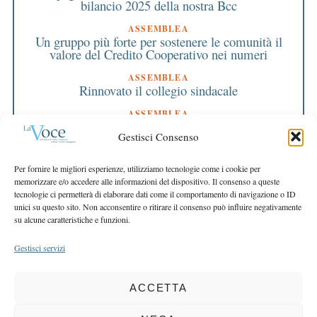
bilancio 2025 della nostra Bcc
ASSEMBLEA
Un gruppo più forte per sostenere le comunità il
valore del Credito Cooperativo nei numeri
ASSEMBLEA
Rinnovato il collegio sindacale
ASSEMBLEA
Bilancio approvato all’unanimità e 2 milioni
Gestisci Consenso
destinati al territorio
EDITORIALE DIRETTORE
Per fornire le migliori esperienze, utilizziamo tecnologie come i cookie per
Crescere restando riconoscibili
memorizzare e/o accedere alle informazioni del dispositivo. Il consenso a queste
tecnologie ci permetterà di elaborare dati come il comportamento di navigazione o ID
EDITORIALE PRESIDENTE
unici su questo sito. Non acconsentire o ritirare il consenso può influire negativamente
Costruire futuro insieme
su alcune caratteristiche e funzioni.
Gestisci servizi
ACCETTA
COPYRIGHT 2025 LA VOCE |
PRIVACY
&
COOKIE POLICY
DIRETTORE RESPONSABILE:
CHIARA PORTA
| REDAZIONE & GRAFICA: