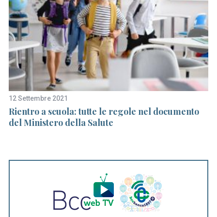
r
c
h
f
o
r
:
12 Settembre 2021
27
Rientro a scuola: tutte le regole nel documento
Fo
del Ministero della Salute
ri