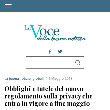
S
S
e
E
A
a
R
C
La buona notizia [global]
6 Maggio 2018
r
H
c
Obblighi e tutele del nuovo
h
regolamento sulla privacy che
f
entra in vigore a fine maggio
o