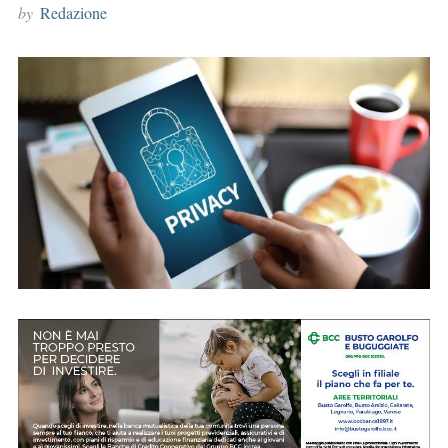
by
Redazione
r
: