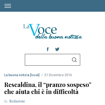
S
S
e
E
A
a
R
C
La buona notizia [local]
21 Dicembre 2016
r
H
c
Rescaldina, il “pranzo sospeso”
h
che aiuta chi è in difficoltà
f
by
Redazione
o