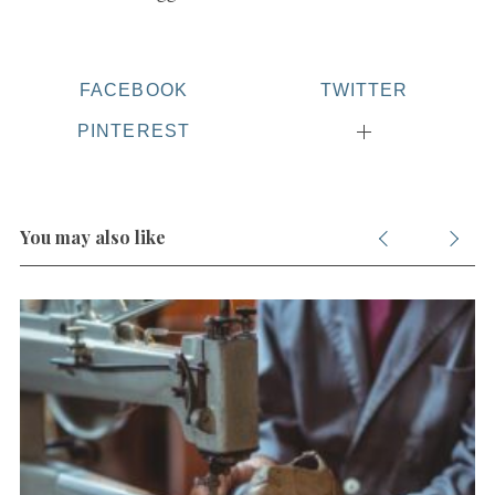
FACEBOOK
TWITTER
PINTEREST
You may also like
S
e
a
r
c