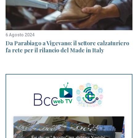
h
f
o
r
:
6 Agosto 2024
15
Da Parabiago a Vigevano: il settore calzaturiero
Fe
fa rete per il rilancio del Made in Italy
Fai clic su "Accetto" per abilitare Youtube