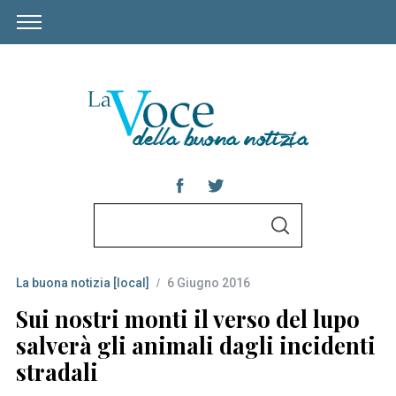
S
S
e
E
A
a
R
C
La buona notizia [local]
6 Giugno 2016
r
H
c
Sui nostri monti il verso del lupo
h
salverà gli animali dagli incidenti
f
stradali
o