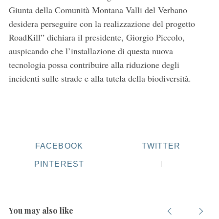
Giunta della Comunità Montana Valli del Verbano
desidera perseguire con la realizzazione del progetto
RoadKill” dichiara il presidente, Giorgio Piccolo,
auspicando che l’installazione di questa nuova
tecnologia possa contribuire alla riduzione degli
incidenti sulle strade e alla tutela della biodiversità.
S
e
a
r
c
h
FACEBOOK
TWITTER
f
o
PINTEREST
r
:
You may also like