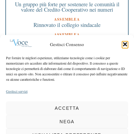
Un gruppo più forte per sostenere le comunità il
valore del Credito Cooperativo nei numeri
ASSEMBLEA
Rinnovato il collegio sindacale
ASSEMBLEA
Bilancio approvato all’unanimità e 2 milioni
Gestisci Consenso
destinati al territorio
EDITORIALE DIRETTORE
Per fornire le migliori esperienze, utilizziamo tecnologie come i cookie per
Crescere restando riconoscibili
memorizzare e/o accedere alle informazioni del dispositivo. Il consenso a queste
tecnologie ci permetterà di elaborare dati come il comportamento di navigazione o ID
EDITORIALE PRESIDENTE
unici su questo sito. Non acconsentire o ritirare il consenso può influire negativamente
Costruire futuro insieme
su alcune caratteristiche e funzioni.
Gestisci servizi
ACCETTA
COPYRIGHT 2025 LA VOCE |
PRIVACY
&
COOKIE POLICY
DIRETTORE RESPONSABILE:
CHIARA PORTA
| REDAZIONE & GRAFICA:
NEGA
EOIPSO.IT
| EDITORE:
BCC DI BUSTO GAROLFO E BUGUGGIATE
REGISTRAZIONE DEL TRIBUNALE DI MILANO N. 163 DEL 15 MARZO 2004