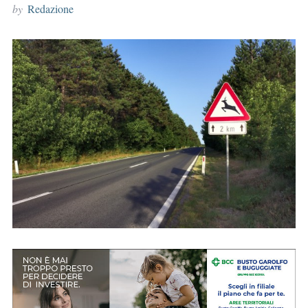
by
Redazione
r
: