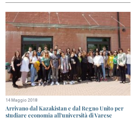
14 Maggio 2018
22
Arrivano dal Kazakistan e dal Regno Unito per
As
studiare economia all’università di Varese
d