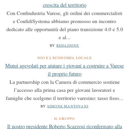
crescita del territorio
Con Confindustria Varese, gli ordini dei commercialisti
e ConfidiSystema abbiamo promosso un incontro
dedicato alle opportunità del piano transizione 4.0 e 5.0
e al...
BY
REDAZIONE
NOI E L'ECONOMIA LOCALE
S
Mutui agevolati per aiutare i giovani a costruire a Varese
e
a
il proprio futuro
r
La partnership con la Camera di commercio sostiene
c
l’accesso alla prima casa per giovani lavoratori e
h
f
famiglie che scelgono il territorio varesino: tasso fisso...
o
BY
SIMONE MANTOVANI
r
:
IL GRUPPO
Il nostro presidente Roberto Scazzosi riconfermato alla