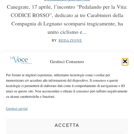
Canegrate, 17 aprile, l’incontro “Pedalando per la Vita:
CODICE ROSSO”, dedicato ai tre Carabinieri della
Compagnia di Legnano scomparsi tragicamente, ha
unito ciclismo e...
BY
REDAZIONE
TERRITORIO
10 anni di Area giovani
Gestisci Consenso
Dieci anni di impegno per i giovani e per il territorio.
Per fornire le migliori esperienze, utilizziamo tecnologie come i cookie per
Area Giovani ha celebrato il proprio anniversario con un
memorizzare e/o accedere alle informazioni del dispositivo. Il consenso a queste
festival diffuso dall’11 al...
tecnologie ci permetterà di elaborare dati come il comportamento di navigazione o ID
unici su questo sito. Non acconsentire o ritirare il consenso può influire negativamente
BY
REDAZIONE
su alcune caratteristiche e funzioni.
Gestisci servizi
ACCETTA
COPYRIGHT 2025 LA VOCE |
PRIVACY
&
COOKIE POLICY
DIRETTORE RESPONSABILE:
CHIARA PORTA
| REDAZIONE & GRAFICA: