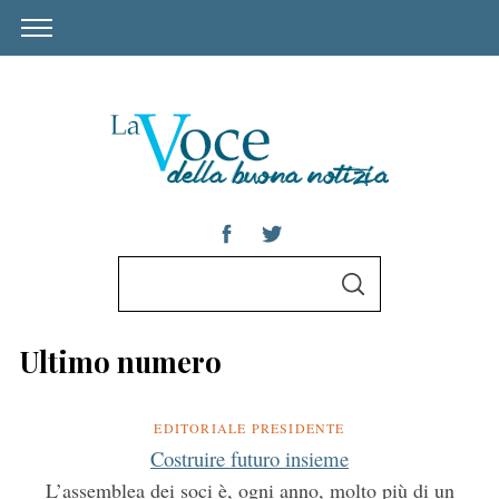
S
S
e
E
A
a
R
Ultimo numero
C
r
H
c
h
EDITORIALE PRESIDENTE
f
Costruire futuro insieme
o
L’assemblea dei soci è, ogni anno, molto più di un