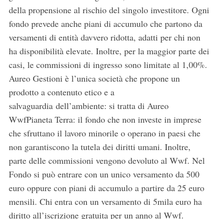
della propensione al rischio del singolo investitore. Ogni
fondo prevede anche piani di accumulo che partono da
versamenti di entità davvero ridotta, adatti per chi non
S
ha disponibilità elevate. Inoltre, per la maggior parte dei
e
casi, le commissioni di ingresso sono limitate al 1,00%.
a
r
Aureo Gestioni è l’unica società che propone un
c
prodotto a contenuto etico e a
h
salvaguardia dell’ambiente: si tratta di Aureo
f
WwfPianeta Terra: il fondo che non investe in imprese
o
r
che sfruttano il lavoro minorile o operano in paesi che
:
non garantiscono la tutela dei diritti umani. Inoltre,
parte delle commissioni vengono devoluto al Wwf. Nel
Fondo si può entrare con un unico versamento da 500
euro oppure con piani di accumulo a partire da 25 euro
mensili. Chi entra con un versamento di 5mila euro ha
diritto all’iscrizione gratuita per un anno al Wwf.