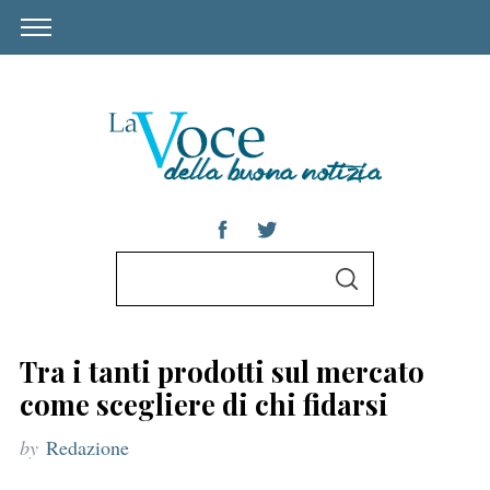
S
S
e
E
A
a
R
C
r
H
Tra i tanti prodotti sul mercato
c
come scegliere di chi fidarsi
h
by
Redazione
f
o