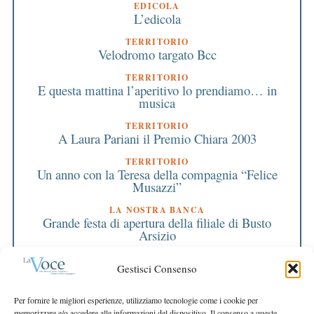
EDICOLA
L’edicola
TERRITORIO
Velodromo targato Bcc
TERRITORIO
E questa mattina l’aperitivo lo prendiamo… in
musica
TERRITORIO
A Laura Pariani il Premio Chiara 2003
TERRITORIO
Un anno con la Teresa della compagnia “Felice
Musazzi”
LA NOSTRA BANCA
Grande festa di apertura della filiale di Busto
Arsizio
PRIMO PIANO
Gestisci Consenso
Una semestrale da record
EDITORIALE DIRETTORE
Per fornire le migliori esperienze, utilizziamo tecnologie come i cookie per
La semestrale insegna
memorizzare e/o accedere alle informazioni del dispositivo. Il consenso a queste