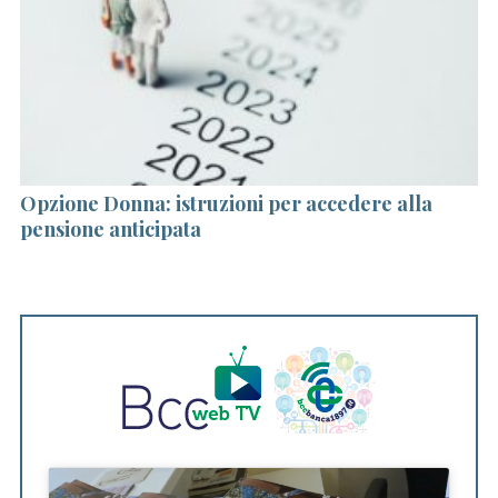
Opzione Donna: istruzioni per accedere alla
M
pensione anticipata
te
ar