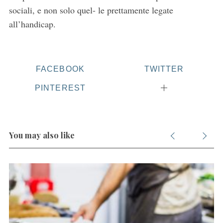
a
sociali, e non solo quel- le prettamente legate
r
all’handicap.
c
h
f
o
FACEBOOK
TWITTER
r
:
PINTEREST
You may also like