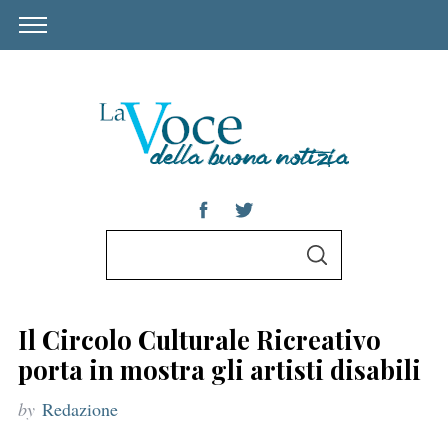
S
S
e
E
A
a
R
C
r
H
Il Circolo Culturale Ricreativo
c
porta in mostra gli artisti disabili
h
by
Redazione
f
o