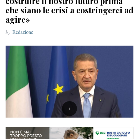
costruire il nostro futuro prima
r
che siano le crisi a costringerci ad
:
agire»
by
Redazione