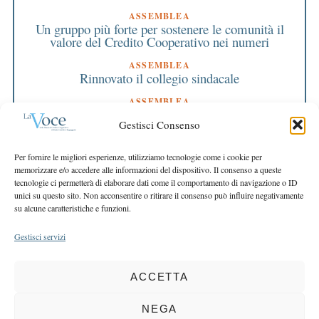
ASSEMBLEA
Un gruppo più forte per sostenere le comunità il
valore del Credito Cooperativo nei numeri
ASSEMBLEA
Rinnovato il collegio sindacale
ASSEMBLEA
Bilancio approvato all’unanimità e 2 milioni
Gestisci Consenso
destinati al territorio
EDITORIALE DIRETTORE
Per fornire le migliori esperienze, utilizziamo tecnologie come i cookie per
Crescere restando riconoscibili
memorizzare e/o accedere alle informazioni del dispositivo. Il consenso a queste
tecnologie ci permetterà di elaborare dati come il comportamento di navigazione o ID
EDITORIALE PRESIDENTE
unici su questo sito. Non acconsentire o ritirare il consenso può influire negativamente
Costruire futuro insieme
su alcune caratteristiche e funzioni.
Gestisci servizi
ACCETTA
COPYRIGHT 2025 LA VOCE |
PRIVACY
&
COOKIE POLICY
DIRETTORE RESPONSABILE:
CHIARA PORTA
| REDAZIONE & GRAFICA:
NEGA
EOIPSO.IT
| EDITORE:
BCC DI BUSTO GAROLFO E BUGUGGIATE