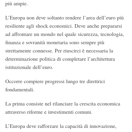
più ampie.
L’Europa non deve soltanto rendere l’area dell’euro più
resiliente agli shock economici. Deve anche prepararsi
ad affrontare un mondo nel quale sicurezza, tecnologia,
finanza e sovranità monetaria sono sempre più
strettamente connesse. Per riuscirci è necessaria la
determinazione politica di completare l’architettura
S
istituzionale dell’euro.
e
a
Occorre compiere progressi lungo tre direttrici
r
c
fondamentali.
h
f
La prima consiste nel rilanciare la crescita economica
o
attraverso riforme e investimenti comuni.
r
:
L’Europa deve rafforzare la capacità di innovazione,