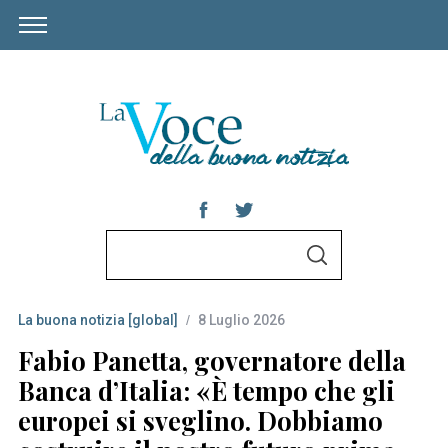
S
S
e
E
A
a
R
C
La buona notizia [global]
8 Luglio 2026
r
H
c
Fabio Panetta, governatore della
h
Banca d’Italia: «È tempo che gli
f
europei si sveglino. Dobbiamo
o