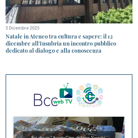
5 Dicembre 2025
16
Natale in Ateneo tra cultura e sapere: il 12
S
dicembre all’Insubria un incontro pubblico
C
dedicato al dialogo e alla conoscenza
Fai clic su "Accetto" per abilitare Youtube