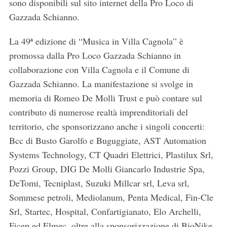
sono disponibili sul sito internet della Pro Loco di
Gazzada Schianno.
La 49ª edizione di “Musica in Villa Cagnola” è
promossa dalla Pro Loco Gazzada Schianno in
collaborazione con Villa Cagnola e il Comune di
Gazzada Schianno. La manifestazione si svolge in
memoria di Romeo De Molli Trust e può contare sul
contributo di numerose realtà imprenditoriali del
territorio, che sponsorizzano anche i singoli concerti:
Bcc di Busto Garolfo e Buguggiate, AST Automation
Systems Technology, CT Quadri Elettrici, Plastilux Srl,
Pozzi Group, DIG De Molli Giancarlo Industrie Spa,
DeTomi, Tecniplast, Suzuki Millcar srl, Leva srl,
Sommese petroli, Mediolanum, Penta Medical, Fin-Cle
Srl, Startec, Hospital, Confartigianato, Elo Archelli,
S
Ficep ed Elmec, oltre alla sponsorizzazione di BioNike,