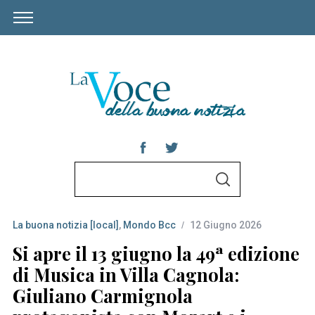
S
S
e
E
A
a
R
C
La buona notizia [local]
,
Mondo Bcc
12 Giugno 2026
r
H
c
Si apre il 13 giugno la 49ª edizione
h
di Musica in Villa Cagnola:
f
Giuliano Carmignola
o