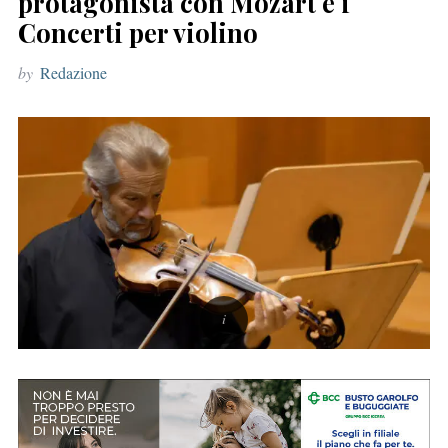
protagonista con Mozart e i
r
Concerti per violino
:
by
Redazione