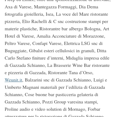
e
Axa di Varese, Mantegazza Formaggi, Dia Dema
a
fotografia gioielleria, Isea, La voce del Mare ristorante
r
pizzeria, Elio Rachelli & C snc costruzione stampi per
c
h
materie plastiche, Ristorantre bar albergo Bologna, Art
f
Hotel di Varese, Amalia Acconciature di Morazzone,
o
Peltro Varese, Confapi Varese, Elettrica LSG snc di
r
Buguggiate, Gibalst esteri cellulosici in granuli, Ditta
:
Carlo Stefano finiture d’interni, Midaglia impresa edile
di Gazzada Schianno, La Brasserie Wine Bar ristorante
e pizzeria di Gazzada, Ristorante Tana d’Orso,
Weunit.it
, Balzarini snc di Gazzada Schianno, Luigi e
Umberto Magnani materiali per l’edilizia di Gazzada
Schianno, Cose buone bar pasticceria gelateria di
Gazzada Schianno, Pozzi Group varesina stampi,
Proline audio e video solution di Mornago, Forbar
attrezzature per la ristorazione di Gazzada Schianno,