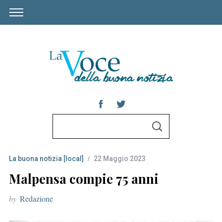
S
S
e
E
A
a
R
C
La buona notizia [local]
22 Maggio 2023
r
H
c
Malpensa compie 75 anni
h
by
Redazione
f
o