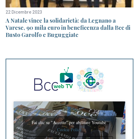
22 Dicembre 2023
11
o
A Natale vince la solidarietà: da Legnano a
Ne
Varese, 90 mila euro in beneficenza dalla Bcc di
gi
Busto Garolfo e Buguggiate
H
Fai clic su "Accetto" per abilitare Youtube
Cookie Policy