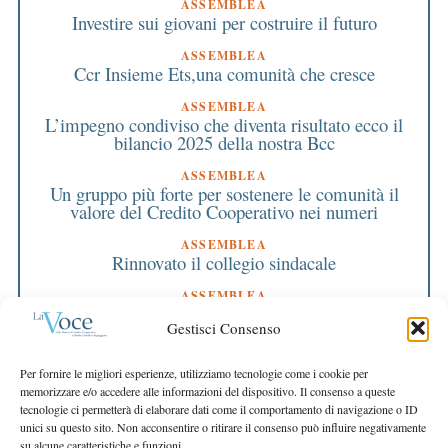
ASSEMBLEA
Investire sui giovani per costruire il futuro
ASSEMBLEA
Ccr Insieme Ets,una comunità che cresce
ASSEMBLEA
L’impegno condiviso che diventa risultato ecco il
bilancio 2025 della nostra Bcc
ASSEMBLEA
Un gruppo più forte per sostenere le comunità il
valore del Credito Cooperativo nei numeri
ASSEMBLEA
Rinnovato il collegio sindacale
ASSEMBLEA
Bilancio approvato all’unanimità e 2 milioni
Gestisci Consenso
destinati al territorio
EDITORIALE DIRETTORE
Per fornire le migliori esperienze, utilizziamo tecnologie come i cookie per
Crescere restando riconoscibili
memorizzare e/o accedere alle informazioni del dispositivo. Il consenso a queste
tecnologie ci permetterà di elaborare dati come il comportamento di navigazione o ID
EDITORIALE PRESIDENTE
unici su questo sito. Non acconsentire o ritirare il consenso può influire negativamente
Costruire futuro insieme
su alcune caratteristiche e funzioni.