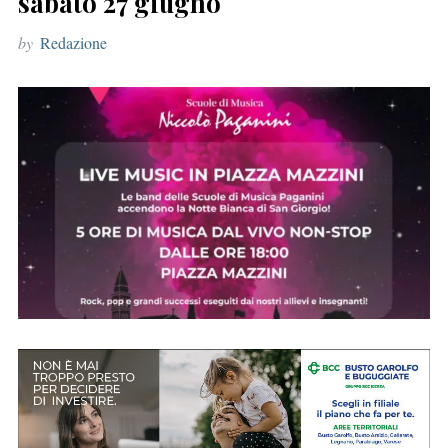
sabato 27 giugno
r
by
Redazione
: