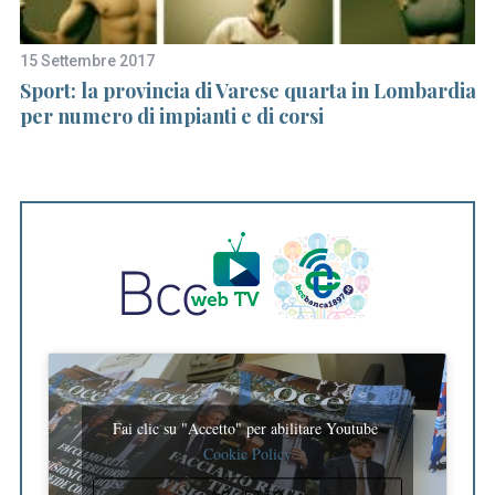
15 Settembre 2017
18
Sport: la provincia di Varese quarta in Lombardia
Il
o
per numero di impianti e di corsi
co
Fai clic su "Accetto" per abilitare Youtube
Cookie Policy