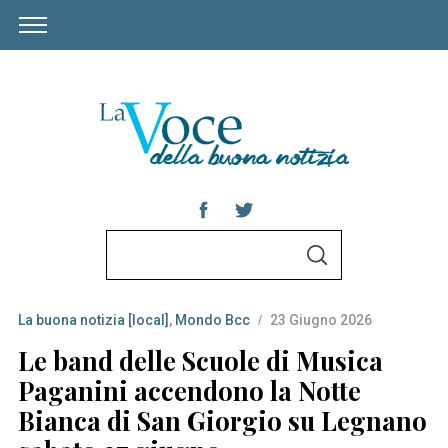
S
S
e
E
A
a
R
C
La buona notizia [local]
,
Mondo Bcc
23 Giugno 2026
r
H
c
Le band delle Scuole di Musica
h
Paganini accendono la Notte
f
Bianca di San Giorgio su Legnano
o