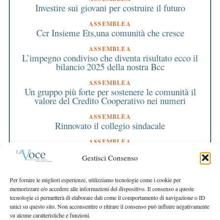
Investire sui giovani per costruire il futuro
ASSEMBLEA
Ccr Insieme Ets,una comunità che cresce
ASSEMBLEA
L’impegno condiviso che diventa risultato ecco il
bilancio 2025 della nostra Bcc
ASSEMBLEA
Un gruppo più forte per sostenere le comunità il
valore del Credito Cooperativo nei numeri
ASSEMBLEA
Rinnovato il collegio sindacale
ASSEMBLEA
Bilancio approvato all’unanimità e 2 milioni
Gestisci Consenso
destinati al territorio
EDITORIALE DIRETTORE
Per fornire le migliori esperienze, utilizziamo tecnologie come i cookie per
Crescere restando riconoscibili
memorizzare e/o accedere alle informazioni del dispositivo. Il consenso a queste
tecnologie ci permetterà di elaborare dati come il comportamento di navigazione o ID
EDITORIALE PRESIDENTE
unici su questo sito. Non acconsentire o ritirare il consenso può influire negativamente
Costruire futuro insieme
su alcune caratteristiche e funzioni.