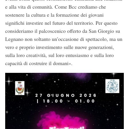
e alla vita di comunità. Come Bcc crediamo che
sostenere la cultura e la formazione dei giovani
significhi investire nel futuro del territorio. Per questo
consideriamo il palcoscenico offerto da San Giorgio su
Legnano non soltanto un’occasione di spettacolo, ma un
vero e proprio investimento sulle nuove generazioni,
S
sulla loro creatività, sul loro entusiasmo e sulla loro
e
capacità di costruire il domani».
a
r
c
h
f
o
r
: