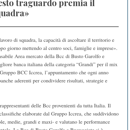
esto traguardo premia il
quadra»
voro di squadra, la capacità di ascoltare il territorio e
opo giorno mettendo al centro soci, famiglie e imprese».
sabile Area mercato della Bcc di Busto Garolfo e
iore banca italiana della categoria “Grandi” per il mix
del Gruppo BCC Iccrea, l’appuntamento che ogni anno
anche aderenti per condividere risultati, strategie e
appresentanti delle Bcc provenienti da tutta Italia. Il
 classifiche elaborate dal Gruppo Iccrea, che suddividono
ccole, medie, grandi e maxi- e valutano le performance
ientela. La Bcc di Busto Garolfo e Buguggiate si è