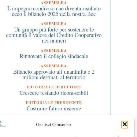
ASSEMBLEA
L’impegno condiviso che diventa risultato
ecco il bilancio 2025 della nostra Bcc
ASSEMBLEA
Un gruppo più forte per sostenere le
comunità il valore del Credito Cooperativo
nei numeri
ASSEMBLEA
Rinnovato il collegio sindacale
ASSEMBLEA
Bilancio approvato all’unanimità e 2
milioni destinati al territorio
EDITORIALE DIRETTORE
Crescere restando riconoscibili
3 Dicembre 2022
7 Maggio 2025
EDITORIALE PRESIDENTE
Pensioni legate al reddito:
Il 9 maggio a Busto Ga
Costruire futuro insieme
una guida spiega come
convegno sulle donne 
inviare la dichiarazione
Bcc “Leadership autor
annuale all’Inps
ed equilibrio. Forza
Gestisci Consenso
femminile, cuore