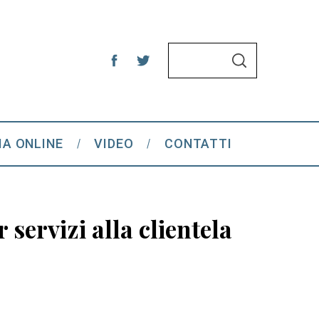
S
S
e
E
A
a
R
C
r
H
c
IA ONLINE
VIDEO
CONTATTI
h
f
o
r
servizi alla clientela
: