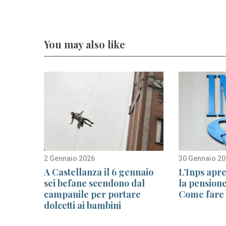
You may also like
2 Gennaio 2026
30 Gennaio 2
A Castellanza il 6 gennaio
L’Inps apr
e della
sei befane scendono dal
la pensione
e
campanile per portare
Come fare 
dolcetti ai bambini