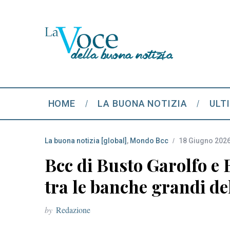
HOME
LA BUONA NOTIZIA
ULT
La buona notizia [global]
,
Mondo Bcc
18 Giugno 202
Bcc di Busto Garolfo e B
tra le banche grandi d
by
Redazione