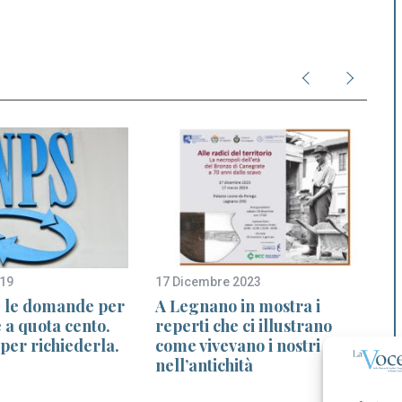
019
17 Dicembre 2023
1
e le domande per
A Legnano in mostra i
 a quota cento.
reperti che ci illustrano
per richiederla.
come vivevano i nostri avi
nell’antichità