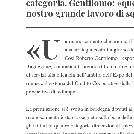
categoria. Gentilomo: «qu
nostro grande lavoro di s
«U
n riconoscimento che premia il la
una strategia costruita giorno d
Così Roberto Gentilomo, respon
Buguggiate, commenta il premio ritirato come migl
di servizi alla clientela nell’ambito dell’Expo 
S
riunisce il sistema del Credito Cooperativo delle b
e
prospettive di sviluppo.
a
r
La premiazione si è svolta in Sardegna davanti ai r
c
h
riconoscimento è stato assegnato sulla base delle
f
gli istituti in quattro categorie dimensionali -pi
o
complessive nei diversi ambiti di servizio alla cl